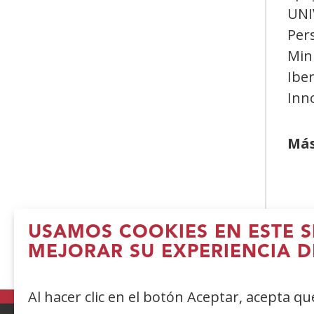
UNI
Per
Mini
Iber
Inn
Más
USAMOS COOKIES EN ESTE S
MEJORAR SU EXPERIENCIA D
(
e
Al hacer clic en el botón Aceptar, acepta q
n