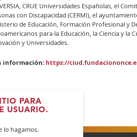
VERSIA, CRUE Universidades Españolas, el Comi
sonas con Discapacidad (CERMI), el ayuntamiento
sterio de Educación, Formación Profesional y D
oamericanos para la Educación, la Ciencia y la Cu
ovación y Universidades.
 información:
https://ciud.fundaciononce.e
ITIO PARA
E USUARIO.
Abre
(Abre
(Abre
(Abre
n
en
en
en
ue lo hagamos.
ueva
nueva
nueva
nueva