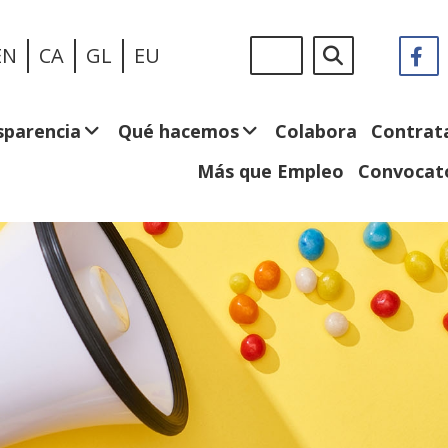
Pasar
Sigue
Buscar
EN
CA
GL
EU
F
(
al
en:
e
contenido
n
principal
v
sparencia
Qué hacemos
Colabora
Contrat
Más que Empleo
Convocato