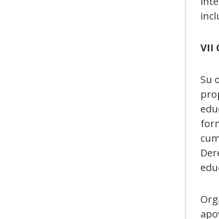
inte
incl
VII
Su o
pro
educ
form
cump
Dere
edu
Org
apoy