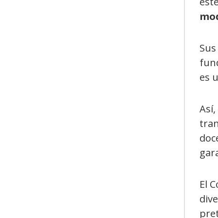
est
mod
Sus
fun
es u
Así,
tran
doc
gara
El 
dive
pre