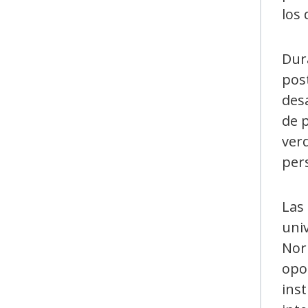
los 
Dura
post
des
de 
ver
per
Las 
univ
Nor
opor
inst