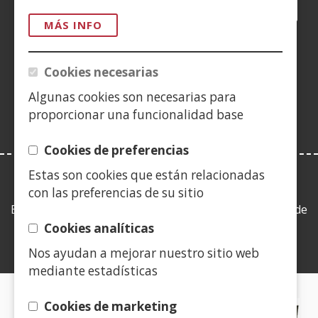
Facebook
(Abre
Twitter
(Abre
LinkedIn
(Abre
Instagram
(Abre
Blog
(Abre
Telegra
(Abre
Tik
(Ab
en
en
en
YouTube
(Abre
en
en
en
en
MÁS INFO
nueva
nueva
nueva
en
nueva
nueva
nueva
nue
(Abre
ventana)
ventana)
ventana)
nueva
ventana)
ventana)
ventana)
ven
en
Cookies necesarias
ventana)
nueva
Algunas cookies son necesarias para
ventana)
proporcionar una funcionalidad base
Cookies de preferencias
Estas son cookies que están relacionadas
LEY DE TRANSPARENCIA
con las preferencias de su sitio
Esta web se ajusta a lo establecido en la Ley 19/2013, de
9 de diciembre, de transparencia, acceso a la
Cookies analíticas
información pública y buen gobierno.
Nos ayudan a mejorar nuestro sitio web
mediante estadísticas
CERTIFICADOS DE CALIDAD
Cookies de marketing