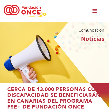
Pasar
Men
al
princ
contenido
principal
Comunicación
Noticias
Te
CERCA DE 13.000 PERSONAS CON
encuentras
DISCAPACIDAD SE BENEFICIARÁN
en
EN CANARIAS DEL PROGRAMA
el
FSE+ DE FUNDACIÓN ONCE