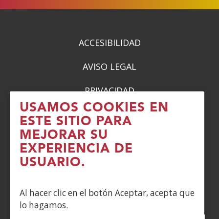
nueva
nueva
nueva
nueva
ventana)
ventana)
ventana)
ventana)
ACCESIBILIDAD
AVISO LEGAL
PRIVACIDAD
USAMOS COOKIES EN
POLÍTICA DE COOKIES
ESTE SITIO PARA
MEJORAR SU
DENUNCIAS
EXPERIENCIA DE
USUARIO.
CONTACTO
Siguenos en:
Al hacer clic en el botón Aceptar, acepta que
lo hagamos.