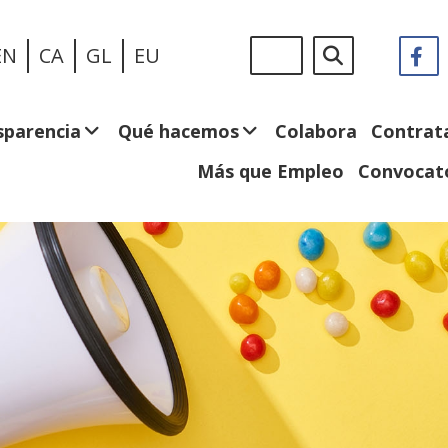
Pasar
Sigue
Buscar
EN
CA
GL
EU
F
(
al
en:
e
contenido
n
principal
v
sparencia
Qué hacemos
Colabora
Contrat
Más que Empleo
Convocato