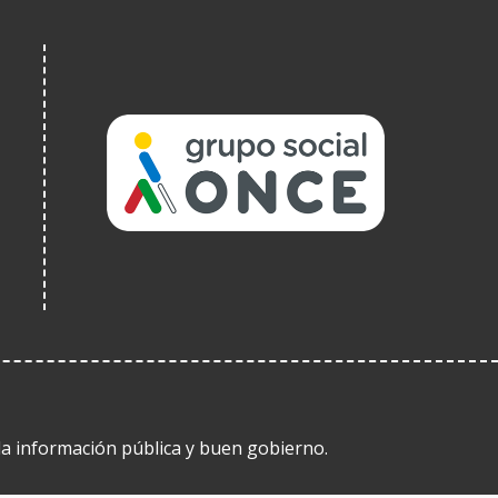
(Abre
en
nueva
ventana)
 la información pública y buen gobierno.