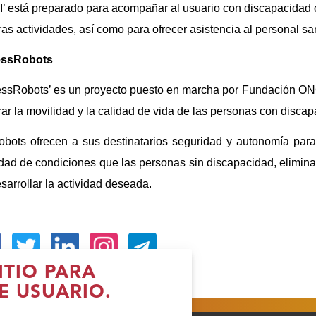
’ está preparado para acompañar al usuario con discapacidad o
ras actividades, así como para ofrecer asistencia al personal sa
ssRobots
ssRobots’ es un proyecto puesto en marcha por Fundación ONCE,
ar la movilidad y la calidad de vida de las personas con discap
obots ofrecen a sus destinatarios seguridad y autonomía par
dad de condiciones que las personas sin discapacidad, eliminan
sarrollar la actividad deseada.
Abre
(Abre
(Abre
(Abre
ITIO PARA
n
en
en
en
E USUARIO.
ueva
nueva
nueva
nueva