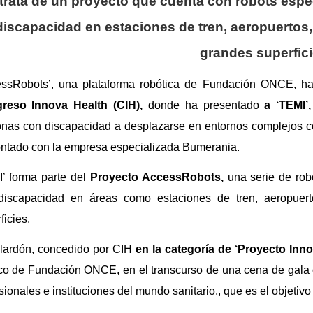
trata de un proyecto que cuenta con robots esp
discapacidad en estaciones de tren, aeropuertos,
grandes superfic
essRobots’, una plataforma robótica de Fundación ONCE, h
reso Innova Health (CIH),
donde
ha presentado
a ‘TEMI’,
nas con discapacidad a desplazarse en entornos complejos c
ntado con la empresa especializada Bumerania.
’
forma parte del
Proyecto AccessRobots,
una serie de rob
discapacidad en áreas como estaciones de tren, aeropuerto
ficies.
lardón, concedido por CIH
en la categoría de ‘Proyecto Inn
co de Fundación ONCE, en el transcurso de una cena de gala 
sionales e instituciones del mundo sanitario., que es el objetiv