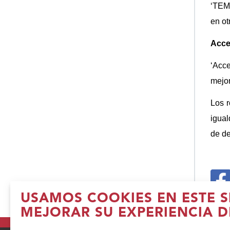
‘TEMI
en ot
Acce
‘Acce
mejor
Los r
igual
de de
(
USAMOS COOKIES EN ESTE S
e
MEJORAR SU EXPERIENCIA D
n