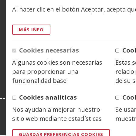
v
Al hacer clic en el botón Aceptar, acepta q
ACCESIBILIDAD
AVISO LEGAL
PRIV
MÁS INFO
CONTACTO
Cookies necesarias
Cook
Siguenos en:
Facebook
(Abre
Twitter
(Abre
Linke
(Abre
Algunas cookies son necesarias
Estas 
en
en
en
Y
(
para proporcionar una
relacio
nueva
nueva
nuev
e
funcionalidad base
de su s
ventana)
ventana)
venta
n
v
Cookies analíticas
Coo
Nos ayudan a mejorar nuestro
Se usa
sitio web mediante estadísticas
muestr
Esta web se ajusta a lo establecido en 
GUARDAR PREFERENCIAS COOKIES