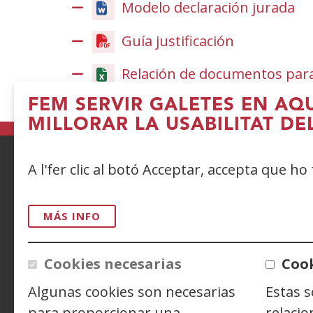
Modelo declaración jurada
Guía justificación
(Obre
en
Relación de documentos para 
una
finestra
FEM SERVIR GALETES EN AQ
nova)
MILLORAR LA USABILITAT DE
A l'fer clic al botó Acceptar, accepta que ho
ACCESIBILIDAD
AVISO LEGAL
PRIV
MÁS INFO
CONTACTO
Cookies necesarias
Cook
Siguenos en:
Facebook
(Obre
Twitter
(Obre
Linke
(Obre
Algunas cookies son necesarias
Estas 
en
en
en
Y
(
una
una
una
e
para proporcionar una
relacio