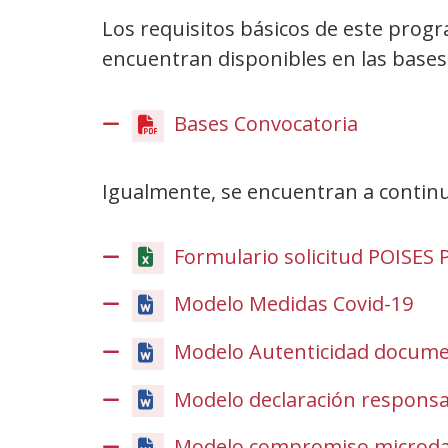
Los requisitos básicos de este pro
encuentran disponibles en las bases
Bases Convocatoria
(Obre
en
una
Igualmente, se encuentran a continua
finestra
nova)
Formulario solicitud POISES P
Modelo Medidas Covid-19
Modelo Autenticidad docume
Modelo declaración respons
Modelo compromiso microd