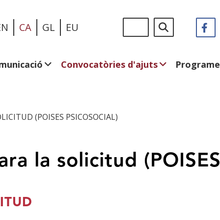
Vés
Sigue
Cerca
EN
CA
GL
EU
F
(
al
en:
e
contingut
u
fi
municació
Convocatòries d'ajuts
Programe
n
ICITUD (POISES PSICOSOCIAL)
a la solicitud (POISES 
ITUD