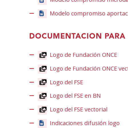
Modelo compromiso aportaci
DOCUMENTACION PARA 
Logo de Fundación ONCE
(Ob
en
Logo de Fundación ONCE vect
una
fine
Logo del FSE
(Obre
nov
en
Logo del FSE en BN
(Obre
una
en
finestra
Logo del FSE vectorial
una
nova)
finestra
Indicaciones difusión logo