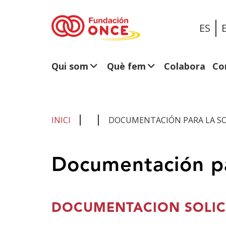
ES
Qui som
Què fem
Colabora
Co
INICI
DOCUMENTACIÓN PARA LA SOL
Ets
Documentación par
al
contingut
principal
DOCUMENTACION SOLIC