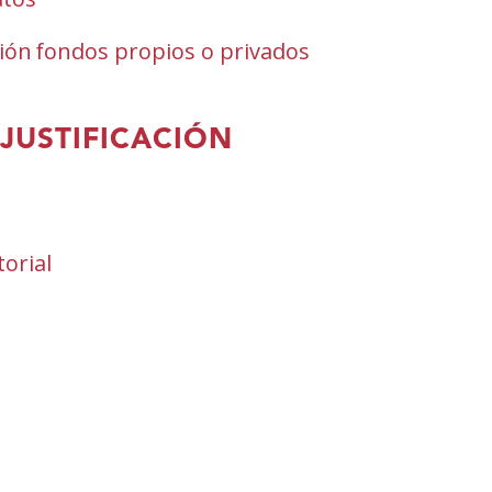
ón fondos propios o privados
JUSTIFICACIÓN
re
orial
stra
a)