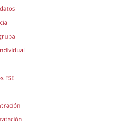
odatos
cia
grupal
ndividual
os FSE
ntración
ratación