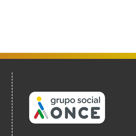
(Abrir
nunha
vent�
nova)