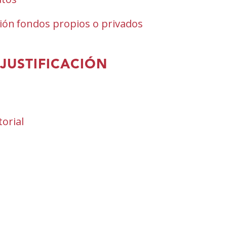
ón fondos propios o privados
JUSTIFICACIÓN
ir
ha
orial
t�
a)