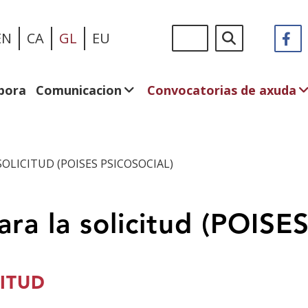
Ir
Sigue
Buscar
EN
CA
GL
EU
F
(A
o
en:
n
contido
v
principal
n
bora
Comunicacion
Convocatorias de axuda
LICITUD (POISES PSICOSOCIAL)
a la solicitud (POISES 
ITUD