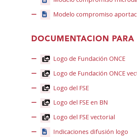
Modelo compromiso aportaci
DOCUMENTACION PARA 
Logo de Fundación ONCE
(Abr
nun
Logo de Fundación ONCE vect
ven
nov
Logo del FSE
(Abrir
nunha
Logo del FSE en BN
(Abrir
vent�
nunha
nova)
Logo del FSE vectorial
vent�
nova)
Indicaciones difusión logo