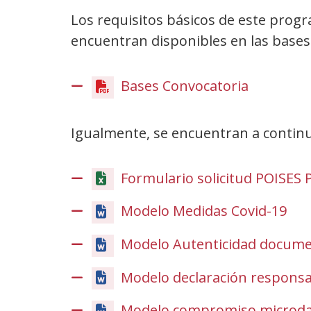
Los requisitos básicos de este pro
encuentran disponibles en las bases
Bases Convocatoria
(Abrir
nunha
vent�
Igualmente, se encuentran a continua
nova)
Formulario solicitud POISES P
Modelo Medidas Covid-19
Modelo Autenticidad docume
Modelo declaración respons
Modelo compromiso microd