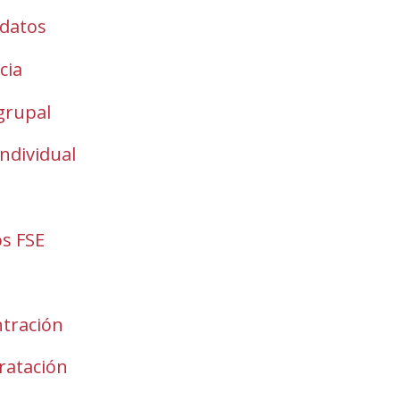
odatos
cia
grupal
ndividual
os FSE
ntración
ratación