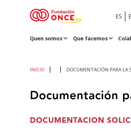
ES
Quen somos
Que facemos
Cola
INICIO
DOCUMENTACIÓN PARA LA SO
Estás
Documentación par
no
contido
principal
DOCUMENTACION SOLIC