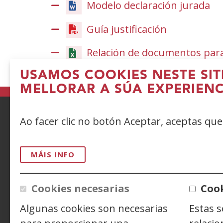
Modelo declaración jurada
Guía justificación
(Abrir
nunha
Relación de documentos para 
vent�
nova)
USAMOS COOKIES NESTE SIT
MELLORAR A SÚA EXPERIENC
Ao facer clic no botón Aceptar, aceptas qu
ACCESIBILIDAD
AVISO LEGAL
PRIV
CONTACTO
MÁIS INFO
Cookies necesarias
Cook
Siguenos en:
Facebook
(Abrir
Twitter
(Abrir
Linke
(Abrir
Algunas cookies son necesarias
Estas 
nunha
nunha
nunh
Y
(
vent�
vent�
vent
n