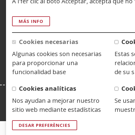
A l'fer clic al botó Acceptar, accepta que ho
n
ACCESIBILIDAD
AVISO LEGAL
PRIV
CONTACTO
MÁS INFO
Cookies necesarias
Cook
Siguenos en:
Facebook
(Obre
Twitter
(Obre
Linke
(Obre
Algunas cookies son necesarias
Estas 
en
en
en
Y
(
una
una
una
e
para proporcionar una
relacio
finestra
finestra
finest
u
funcionalidad base
de su s
nova)
nova)
nova)
f
n
Cookies analíticas
Coo
Nos ayudan a mejorar nuestro
Se usa
Esta web se ajusta a lo establecido en 
sitio web mediante estadísticas
muestr
DESAR PREFERÈNCIES
CERTIFICADOS DE CALIDAD