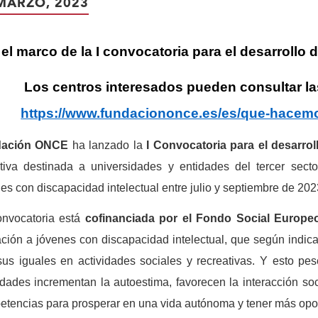
MARZO, 2023
el marco de la I convocatoria para el desarrollo 
Los centros interesados pueden consultar la
https://www.fundaciononce.es/es/que-hacemo
ación ONCE
ha lanzado la
I Convocatoria
para el desarro
iativa destinada a universidades y entidades del tercer sec
es con discapacidad intelectual entre julio y septiembre de 202
onvocatoria está
cofinanciada por el Fondo Social Europ
ción a jóvenes con discapacidad intelectual, que según indic
us iguales en actividades sociales y recreativas. Y esto pe
idades incrementan la autoestima, favorecen la interacción so
tencias para prosperar en una vida autónoma y tener más opo