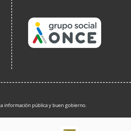
(Obre
en
una
finestra
nova)
 la información pública y buen gobierno.