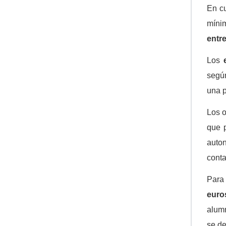
En cu
míni
entre
Los
segú
una p
Los o
que p
auto
conta
Para 
euro
alumn
se de