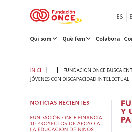
ES
Qui som
Què fem
Colabora
Co
INICI
FUNDACIÓN ONCE BUSCA ENT
JÓVENES CON DISCAPACIDAD INTELECTUAL
Ets
FU
NOTICIAS RECIENTES
al
Y 
contingut
FUNDACIÓN ONCE FINANCIA
PA
10 PROYECTOS DE APOYO A
principal
LA EDUCACIÓN DE NIÑOS