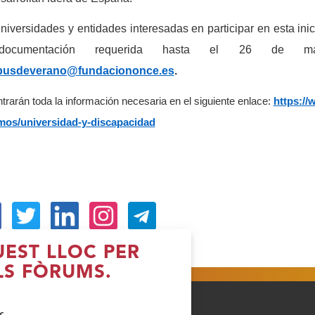
niversidades y entidades interesadas en participar en esta ini
ocumentación requerida hasta el 26 de marzo
usdeverano@fundaciononce.es
.
trarán toda la información necesaria en el siguiente enlace:
https://
os/universidad-y-discapacidad
Obre
(Obre
(Obre
(Obre
UEST LLOC PER
n
en
en
en
LS FÒRUMS.
na
una
una
una
nestra
finestra
finestra
finestra