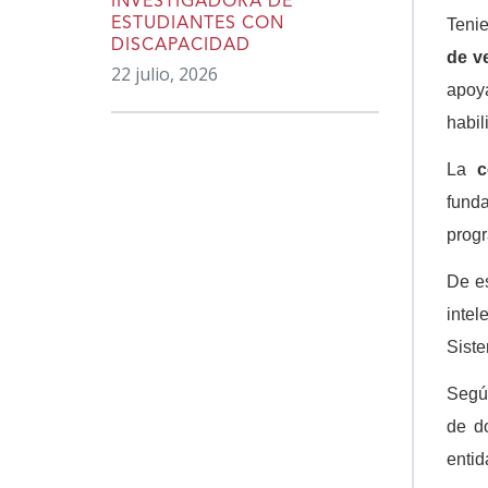
INVESTIGADORA DE
Teni
ESTUDIANTES CON
DISCAPACIDAD
de v
22 julio, 2026
apoy
habil
La
c
funda
progr
De e
intel
Siste
Según
de do
entid