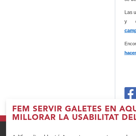
Las u
y d
camp
Encon
hacem
(
FEM SERVIR GALETES EN AQ
e
MILLORAR LA USABILITAT DE
u
fi