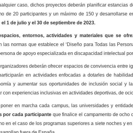
alquier caso, dichos proyectos deberán planificar estancias d
mo de 20 participantes y un máximo de 150 y desarrollarse 
 el 1 de julio y el 30 de septiembre de 2023.
espacios, entornos, actividades y materiales que se ofr
n las normas que establece el ‘Diseño para Todas las Person
ersona de apoyo especializada en discapacidad intelectual por 
rganizadores deberán ofrecer espacios de convivencia entre igu
articiparán en actividades enfocadas a dotarles de habilid
nomía y aumentar sus oportunidades de inclusión social y l
r con experiencias inclusivas en actividades deportivas, de ocio
poner en marcha cada campus, las universidades y entidades
s por cada participante
que finalice el campamento de ocho d
o en el caso de los programas superiores a siete noches y en 3
sarrollan fuera de España.