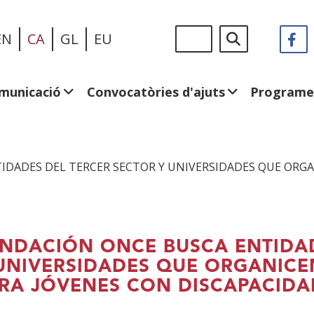
Vés
Sigue
Cerca
EN
CA
GL
EU
F
(
al
en:
e
contingut
u
fi
municació
Convocatòries d'ajuts
Programe
n
IDADES DEL TERCER SECTOR Y UNIVERSIDADES QUE ORG
NDACIÓN ONCE BUSCA ENTIDAD
UNIVERSIDADES QUE ORGANIC
RA JÓVENES CON DISCAPACIDA