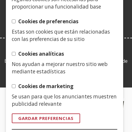
nunha
nova)
proporcionar una funcionalidad base
vent�
nova)
Cookies de preferencias
Estas son cookies que están relacionadas
con las preferencias de su sitio
LEY DE TRANSPARENCIA
Cookies analíticas
Esta web se ajusta a lo establecido en la Ley 19/2013, de
Nos ayudan a mejorar nuestro sitio web
9 de diciembre, de transparencia, acceso a la
mediante estadísticas
información pública y buen gobierno.
Cookies de marketing
Se usan para que los anunciantes muestren
CERTIFICADOS DE CALIDAD
publicidad relevante
(Abrir
GARDAR PREFERENCIAS
nunha
vent�