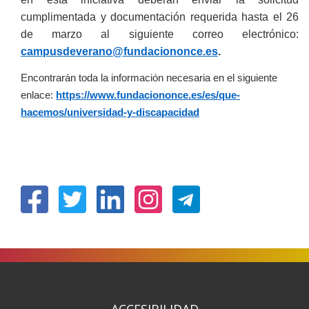
cumplimentada y documentación requerida hasta el 26
de marzo al siguiente correo electrónico:
campusdeverano@fundaciononce.es
.
Encontrarán toda la información necesaria en el siguiente
enlace:
https://www.fundaciononce.es/es/que-
hacemos/universidad-y-discapacidad
(Abrir
(Abrir
(Abrir
(Abrir
nunha
nunha
nunha
nunha
vent�
vent�
vent�
vent�
nova)
nova)
nova)
nova)
ACCESIBILIDAD