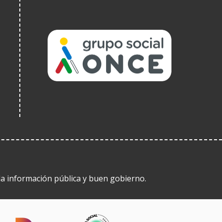
(Ireki
leiho
berrian)
 la información pública y buen gobierno.