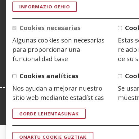
ACCESIBILIDAD
AVISO LEGAL
PRIV
INFORMAZIO GEHIO
CONTACTO
Cookies necesarias
Cook
Algunas cookies son necesarias
Estas 
Siguenos en:
Facebook
(Ireki
Twitter
(Ireki
Linke
(Ireki
para proporcionar una
relacio
leiho
leiho
leiho
Y
(
funcionalidad base
de su s
berrian)
berrian)
berri
l
b
Cookies analíticas
Coo
Nos ayudan a mejorar nuestro
Se usa
sitio web mediante estadísticas
muestr
Esta web se ajusta a lo establecido en 
GORDE LEHENTASUNAK
ONARTU COOKIE GUZTIAK
BAIMENA
CERTIFICADOS DE CALIDAD