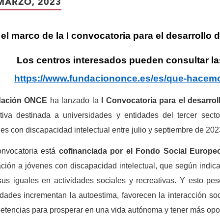
MARZO, 2023
el marco de la I convocatoria para el desarrollo 
Los centros interesados pueden consultar la
https://www.fundaciononce.es/es/que-hacemo
ación ONCE
ha lanzado la
I Convocatoria
para el desarro
iativa destinada a universidades y entidades del tercer sec
es con discapacidad intelectual entre julio y septiembre de 202
onvocatoria está
cofinanciada por el Fondo Social Europ
ción a jóvenes con discapacidad intelectual, que según indic
us iguales en actividades sociales y recreativas. Y esto pe
idades incrementan la autoestima, favorecen la interacción so
tencias para prosperar en una vida autónoma y tener más opo