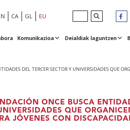
Skip
Sigue
Bilatu
EN
CA
GL
EU
F
(I
to
en:
le
main
be
content
abora
Komunikazioa
Deialdiak laguntzen
TIDADES DEL TERCER SECTOR Y UNIVERSIDADES QUE OR
NDACIÓN ONCE BUSCA ENTIDAD
UNIVERSIDADES QUE ORGANIC
RA JÓVENES CON DISCAPACIDA