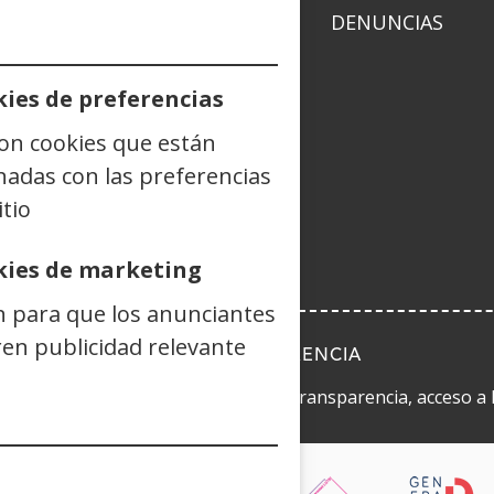
ACIDAD
POLÍTICA DE COOKIES
DENUNCIAS
ies de preferencias
son cookies que están
dIn
Instagram
(Ireki
Blog
(Ireki
Telegram
(Ireki
TikTok
(Ireki
nadas con las preferencias
ouTube
Ireki
leiho
leiho
leiho
leiho
itio
an)
eiho
berrian)
berrian)
berrian)
berrian)
errian)
kies de marketing
n para que los anunciantes
en publicidad relevante
LEY DE TRANSPARENCIA
la Ley 19/2013, de 9 de diciembre, de transparencia, acceso a