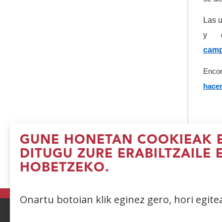
Las u
y d
camp
Encon
hacem
GUNE HONETAN COOKIEAK E
DITUGU ZURE ERABILTZAILE 
HOBETZEKO.
(I
le
b
Onartu botoian klik eginez gero, hori egit