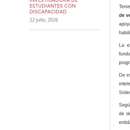
INVESTIGADORA DE
Teni
ESTUDIANTES CON
DISCAPACIDAD
de v
22 julio, 2026
apoy
habil
La
c
funda
progr
De e
intel
Siste
Según
de do
entid