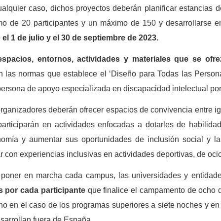
alquier caso, dichos proyectos deberán planificar estancias d
mo de 20 participantes y un máximo de 150 y desarrollarse 
 el 1 de julio y el 30 de septiembre de 2023.
espacios, entornos, actividades y materiales que se ofr
n las normas que establece el ‘Diseño para Todas las Person
ersona de apoyo especializada en discapacidad intelectual por 
rganizadores deberán ofrecer espacios de convivencia entre igu
articiparán en actividades enfocadas a dotarles de habilid
nomía y aumentar sus oportunidades de inclusión social y l
r con experiencias inclusivas en actividades deportivas, de ocio
poner en marcha cada campus, las universidades y entidades
s por cada participante
que finalice el campamento de ocho d
o en el caso de los programas superiores a siete noches y en 3
sarrollan fuera de España.