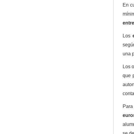
En cu
míni
entre
Los
segú
una p
Los o
que p
auto
conta
Para 
euro
alumn
se de