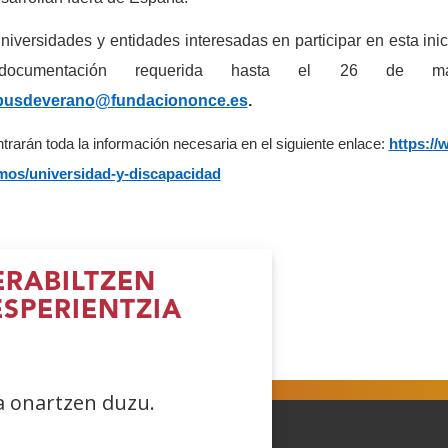
niversidades y entidades interesadas en participar en esta ini
ocumentación requerida hasta el 26 de marzo
usdeverano@fundaciononce.es
.
trarán toda la información necesaria en el siguiente enlace:
https://
os/universidad-y-discapacidad
RABILTZEN
ESPERIENTZIA
reki
(Ireki
(Ireki
(Ireki
iho
leiho
leiho
leiho
errian)
berrian)
berrian)
berrian)
ea onartzen duzu.