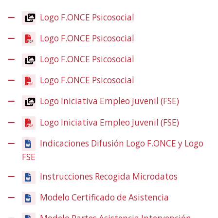
Logo F.ONCE Psicosocial
(Obre
en
Logo F.ONCE Psicosocial
(Obre
una
en
finestra
Logo F.ONCE Psicosocial
(Obre
una
nova)
en
finestra
Logo F.ONCE Psicosocial
(Obre
una
nova)
en
finestra
Logo Iniciativa Empleo Juvenil (FSE)
(Obre
una
nova)
en
finestra
Logo Iniciativa Empleo Juvenil (FSE)
(Obre
una
nova)
en
finestra
Indicaciones Difusión Logo F.ONCE y Logo
una
nova)
FSE
finestra
nova)
Instrucciones Recogida Microdatos
Modelo Certificado de Asistencia