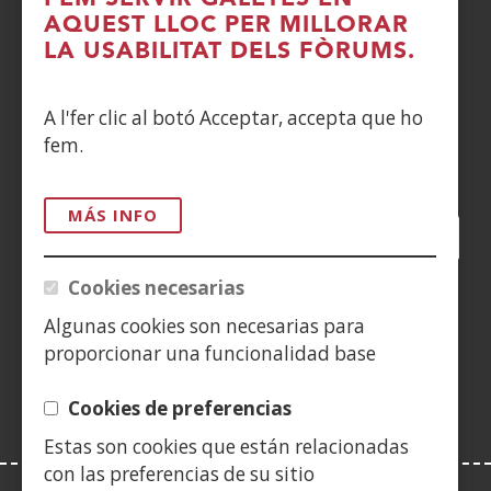
AQUEST LLOC PER MILLORAR
DENUNCIAS
LA USABILITAT DELS FÒRUMS.
CONTACTO
A l'fer clic al botó Acceptar, accepta que ho
fem.
Siguenos en:
MÁS INFO
Facebook
(Obre
Twitter
(Obre
LinkedIn
(Obre
Instagram
(Obre
Blog
(Obre
Telegra
(Obre
Tik
(Ob
en
en
en
YouTube
(Obre
en
en
en
en
Cookies necesarias
una
una
una
en
una
una
una
una
(Obre
finestra
finestra
finestra
una
finestra
finestra
finestra
fine
Algunas cookies son necesarias para
en
nova)
nova)
nova)
finestra
nova)
nova)
nova)
nov
proporcionar una funcionalidad base
una
nova)
finestra
Cookies de preferencias
nova)
Estas son cookies que están relacionadas
con las preferencias de su sitio