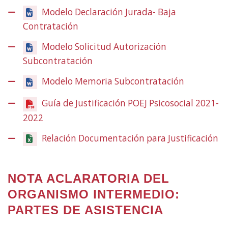
en
Modelo Declaración Jurada- Baja
una
Contratación
finestra
nova)
Modelo Solicitud Autorización
Subcontratación
Modelo Memoria Subcontratación
Guía de Justificación POEJ Psicosocial 2021-
2022
(Obre
en
Relación Documentación para Justificación
una
finestra
nova)
NOTA ACLARATORIA DEL
ORGANISMO INTERMEDIO:
PARTES DE ASISTENCIA