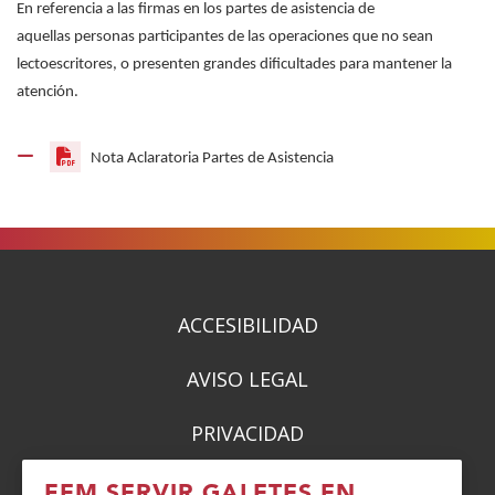
En referencia a las firmas en los partes de asistencia de
aquellas personas participantes de las operaciones que no sean
lectoescritores, o presenten grandes dificultades para mantener la
atención.
(Obre
Nota Aclaratoria Partes de Asistencia
en
una
finestra
nova)
ACCESIBILIDAD
AVISO LEGAL
PRIVACIDAD
POLÍTICA DE COOKIES
FEM SERVIR GALETES EN