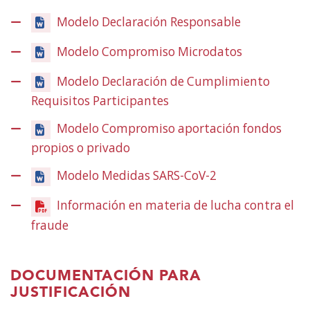
en
Modelo Declaración Responsable
una
finestra
Modelo Compromiso Microdatos
nova)
Modelo Declaración de Cumplimiento
Requisitos Participantes
Modelo Compromiso aportación fondos
propios o privado
Modelo Medidas SARS-CoV-2
Información en materia de lucha contra el
fraude
(Obre
en
una
DOCUMENTACIÓN PARA
finestra
JUSTIFICACIÓN
nova)