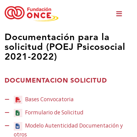
Vés
Men
al
princ
contingut
Ets
Documentación para la
al
solicitud (POEJ Psicosocial
contingut
principal
2021-2022)
DOCUMENTACION SOLICITUD
Bases Convocatoria
(Obre
en
Formulario de Solicitud
una
finestra
Modelo Autenticidad Documentación y
nova)
otros
(Obre