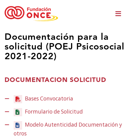
Skip
Men
to
princ
main
content
Eduki
Documentación para la
nagusian
solicitud (POEJ Psicosocial
zaude
2021-2022)
DOCUMENTACION SOLICITUD
Bases Convocatoria
(Ireki
leiho
Formulario de Solicitud
berrian)
Modelo Autenticidad Documentación y
otros
(Ireki