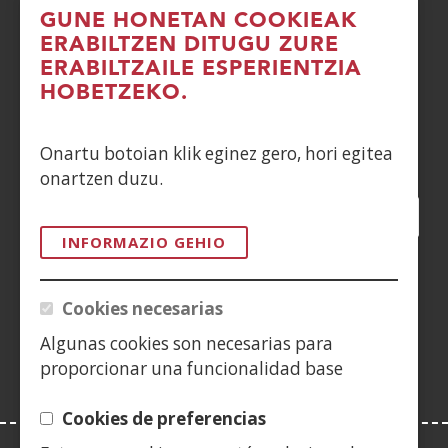
GUNE HONETAN COOKIEAK
DENUNCIAS
ERABILTZEN DITUGU ZURE
ERABILTZAILE ESPERIENTZIA
CONTACTO
HOBETZEKO.
Siguenos en:
Onartu botoian klik eginez gero, hori egitea
onartzen duzu.
Facebook
(Ireki
Twitter
(Ireki
LinkedIn
(Ireki
Instagram
(Ireki
Blog
(Ireki
Telegra
(Ireki
Tik
(Irek
leiho
leiho
leiho
YouTube
(Ireki
leiho
leiho
leiho
leih
INFORMAZIO GEHIO
berrian)
berrian)
berrian)
leiho
berrian)
berrian)
berrian)
berr
(Ireki
berrian)
leiho
Cookies necesarias
berrian)
Algunas cookies son necesarias para
proporcionar una funcionalidad base
Cookies de preferencias