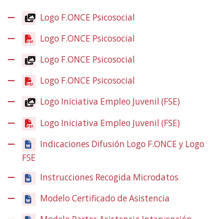
Logo F.ONCE Psicosocial
(Ireki
leiho
Logo F.ONCE Psicosocial
(Ireki
berrian)
leiho
Logo F.ONCE Psicosocial
(Ireki
berrian)
leiho
Logo F.ONCE Psicosocial
(Ireki
berrian)
leiho
Logo Iniciativa Empleo Juvenil (FSE)
(Ireki
berrian)
leiho
Logo Iniciativa Empleo Juvenil (FSE)
(Ireki
berrian)
leiho
Indicaciones Difusión Logo F.ONCE y Logo
berrian)
FSE
Instrucciones Recogida Microdatos
Modelo Certificado de Asistencia