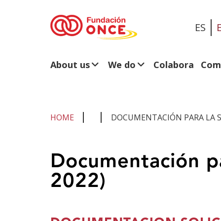
ES
About us
We do
Colabora
Com
HOME
DOCUMENTACIÓN PARA LA SO
You
Documentación par
are
2022)
in
main
content