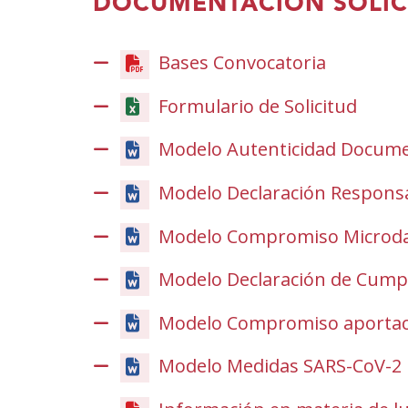
DOCUMENTACION SOLIC
Bases Convocatoria
(Open
in
Formulario de Solicitud
a
new
Modelo Autenticidad Docume
window)
Modelo Declaración Respons
Modelo Compromiso Microd
Modelo Declaración de Cumpl
Modelo Compromiso aportaci
Modelo Medidas SARS-CoV-2