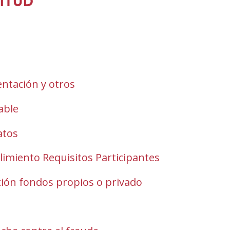
ITUD
ntación y otros
(Open
in
able
a
new
atos
window)
imiento Requisitos Participantes
ón fondos propios o privado