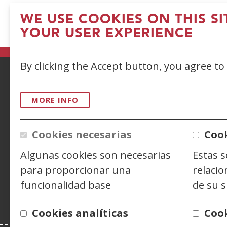
(Ope
Nota Aclaratoria Partes de Asistencia
WE USE COOKIES ON THIS S
in
YOUR USER EXPERIENCE
a
new
By clicking the Accept button, you agree to
wind
ACCESIBILIDAD
AVISO LEGAL
PRIV
MORE INFO
CONTACTO
Cookies necesarias
Cook
Algunas cookies son necesarias
Estas 
Siguenos en:
Facebook
(Open
Twitter
(Open
Linke
(Ope
para proporcionar una
relacio
in
in
in
Y
(
a
a
a
i
funcionalidad base
de su s
new
new
new
a
window)
window)
wind
n
Cookies analíticas
Coo
w