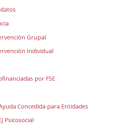
window)
new
odatos
window)
ncia
tervención Grupal
ervención Individual
financiadas por FSE
Ayuda Concedida para Entidades
J Psicosocial