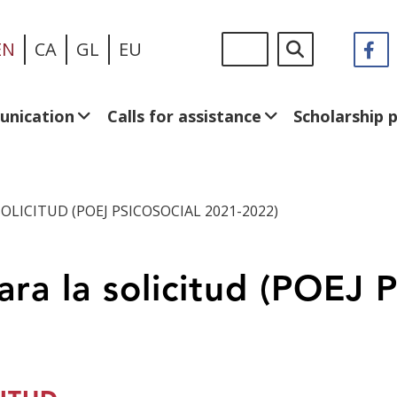
Skip
Sigue
Search
EN
CA
GL
EU
F
(
to
en:
in
main
a
content
n
unication
Calls for assistance
Scholarship
w
LICITUD (POEJ PSICOSOCIAL 2021-2022)
a la solicitud (POEJ P