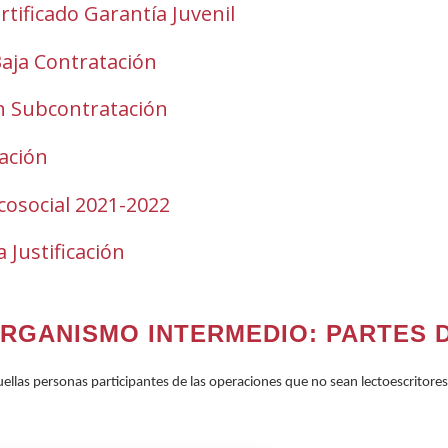
tificado Garantía Juvenil
(Open
in
Baja Contratación
a
new
ón Subcontratación
window)
ación
icosocial 2021-2022
(Open
in
Justificación
a
new
window)
RGANISMO INTERMEDIO: PARTES D
aquellas personas participantes de las operaciones que no sean lectoescritor