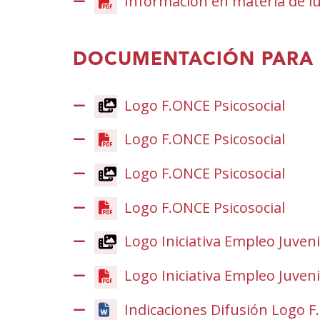
Información en materia de lu
DOCUMENTACIÓN PARA 
Logo F.ONCE Psicosocial
(Ope
in
Logo F.ONCE Psicosocial
(Ope
a
in
new
Logo F.ONCE Psicosocial
(Ope
a
wind
in
new
Logo F.ONCE Psicosocial
(Ope
a
wind
in
new
Logo Iniciativa Empleo Juvenil
a
wind
new
Logo Iniciativa Empleo Juvenil
wind
Indicaciones Difusión Logo F