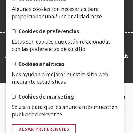
nova)
nova)
nova)
finestra
nova)
nova)
nova)
nov
una
nova)
Algunas cookies son necesarias para
finestra
proporcionar una funcionalidad base
nova)
Cookies de preferencias
Estas son cookies que están relacionadas
LEY DE TRANSPARENCIA
con las preferencias de su sitio
Esta web se ajusta a lo establecido en la Ley 19/2013, de
9 de diciembre, de transparencia, acceso a la
Cookies analíticas
información pública y buen gobierno.
Nos ayudan a mejorar nuestro sitio web
mediante estadísticas
CERTIFICADOS DE CALIDAD
Cookies de marketing
Se usan para que los anunciantes muestren
(Obre
publicidad relevante
en
una
DESAR PREFERÈNCIES