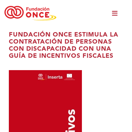
Vés
Men
al
princ
contingut
Ets
FUNDACIÓN ONCE ESTIMULA LA
al
CONTRATACIÓN DE PERSONAS
contingut
CON DISCAPACIDAD CON UNA
principal
GUÍA DE INCENTIVOS FISCALES