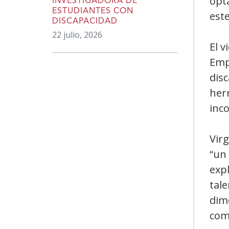
opt
INVESTIGADORA DE
ESTUDIANTES CON
est
DISCAPACIDAD
22 julio, 2026
El v
Emp
disc
her
inco
Virg
“un
expl
tale
dime
com