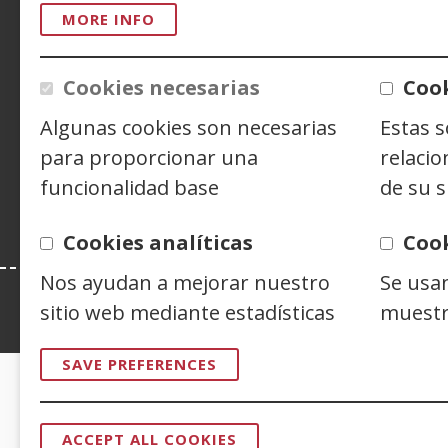
ACCESIBILIDAD
AVISO LEGAL
PRIV
MORE INFO
CONTACTO
Cookies necesarias
Cook
Algunas cookies son necesarias
Estas 
Siguenos en:
Facebook
(Open
Twitter
(Open
Linke
(Ope
para proporcionar una
relacio
in
in
in
Y
(
funcionalidad base
de su s
a
a
a
i
new
new
new
a
window)
window)
wind
n
Cookies analíticas
Coo
w
Nos ayudan a mejorar nuestro
Se usa
sitio web mediante estadísticas
muestr
Esta web se ajusta a lo establecido en 
SAVE PREFERENCES
CERTIFICADOS DE CALIDAD
ACCEPT ALL COOKIES
WITHDRAW