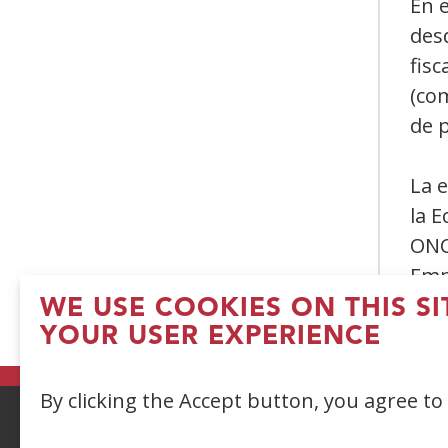
En 
desd
fisc
(com
de 
La e
la E
ONCE
Emp
disc
WE USE COOKIES ON THIS S
YOUR USER EXPERIENCE
By clicking the Accept button, you agree to