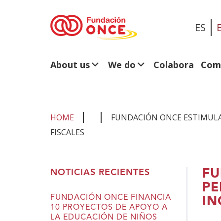
ES
About us
We do
Colabora
Com
HOME
FUNDACIÓN ONCE ESTIMULA
FISCALES
You
FU
NOTICIAS RECIENTES
are
PE
in
FUNDACIÓN ONCE FINANCIA
IN
10 PROYECTOS DE APOYO A
main
LA EDUCACIÓN DE NIÑOS