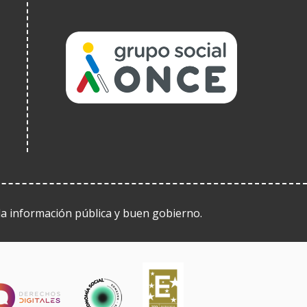
(Open
in
a
new
window)
 la información pública y buen gobierno.