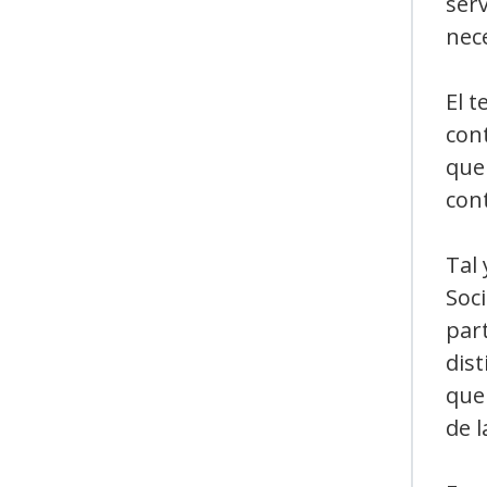
serv
nec
El t
con
que
con
Tal 
Soci
part
dist
que 
de l