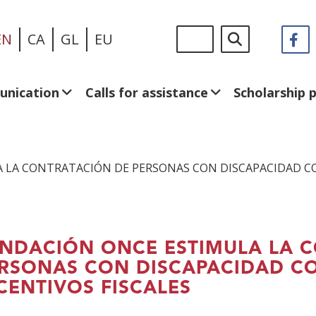
Skip
Sigue
Search
EN
CA
GL
EU
F
(
to
en:
in
main
a
content
n
unication
Calls for assistance
Scholarship
w
 LA CONTRATACIÓN DE PERSONAS CON DISCAPACIDAD CO
NDACIÓN ONCE ESTIMULA LA 
RSONAS CON DISCAPACIDAD CO
CENTIVOS FISCALES