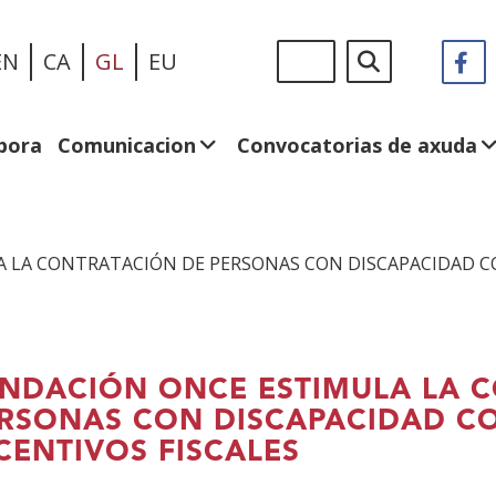
Ir
Sigue
Buscar
EN
CA
GL
EU
F
(A
o
en:
n
contido
v
principal
n
bora
Comunicacion
Convocatorias de axuda
 LA CONTRATACIÓN DE PERSONAS CON DISCAPACIDAD C
NDACIÓN ONCE ESTIMULA LA 
RSONAS CON DISCAPACIDAD CO
CENTIVOS FISCALES