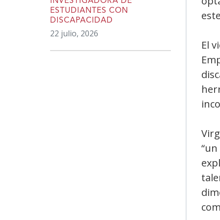
opt
INVESTIGADORA DE
ESTUDIANTES CON
est
DISCAPACIDAD
22 julio, 2026
El v
Emp
disc
her
inco
Virg
“un
expl
tale
dime
com