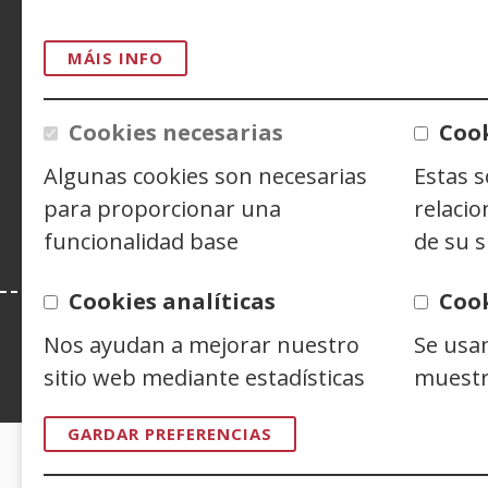
ACCESIBILIDAD
AVISO LEGAL
PRIV
CONTACTO
MÁIS INFO
Cookies necesarias
Cook
Siguenos en:
Facebook
(Abrir
Twitter
(Abrir
Linke
(Abrir
Algunas cookies son necesarias
Estas 
nunha
nunha
nunh
Y
(
vent�
vent�
vent
n
para proporcionar una
relacio
nova)
nova)
nova)
v
funcionalidad base
de su s
n
Cookies analíticas
Coo
Nos ayudan a mejorar nuestro
Se usa
sitio web mediante estadísticas
muestr
Esta web se ajusta a lo establecido en 
GARDAR PREFERENCIAS
CERTIFICADOS DE CALIDAD