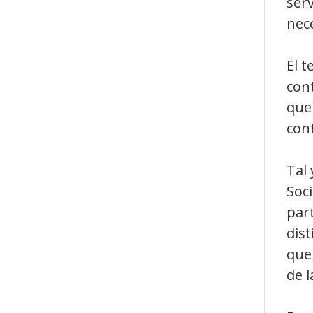
serv
nec
El t
con
que
con
Tal 
Soci
part
dist
que 
de l