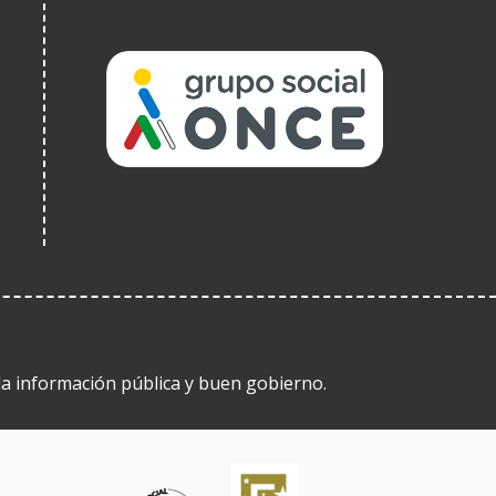
(Abrir
nunha
vent�
nova)
 la información pública y buen gobierno.