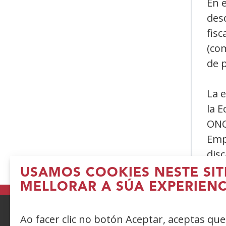
En 
desd
fisc
(com
de 
La e
la E
ONCE
Emp
disc
USAMOS COOKIES NESTE SIT
MELLORAR A SÚA EXPERIENC
Ao facer clic no botón Aceptar, aceptas qu