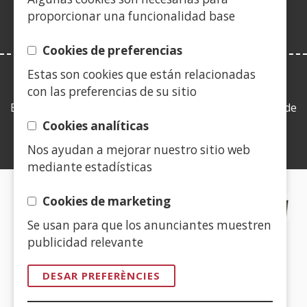
finestra
proporcionar una funcionalidad base
nova)
Cookies de preferencias
Estas son cookies que están relacionadas
LEY DE TRANSPARENCIA
con las preferencias de su sitio
Esta web se ajusta a lo establecido en la Ley 19/2013, de
9 de diciembre, de transparencia, acceso a la
Cookies analíticas
información pública y buen gobierno.
Nos ayudan a mejorar nuestro sitio web
mediante estadísticas
CERTIFICADOS DE CALIDAD
Cookies de marketing
Se usan para que los anunciantes muestren
(Obre
publicidad relevante
en
una
DESAR PREFERÈNCIES
finestra
(Obre
nova)