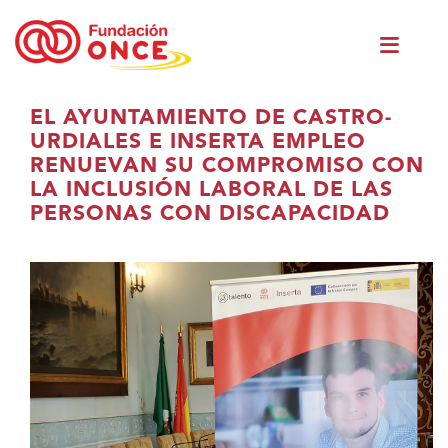
Vés
Men
al
princ
contingut
Ets
EL AYUNTAMIENTO DE CASTRO-
al
URDIALES E INSERTA EMPLEO
contingut
RENUEVAN SU COMPROMISO CON
principal
LA INCLUSIÓN LABORAL DE LAS
PERSONAS CON DISCAPACIDAD