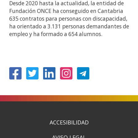
Desde 2020 hasta la actualidad, la entidad de
Fundación ONCE ha conseguido en Cantabria
635 contratos para personas con discapacidad,
ha orientado a 3.131 personas demandantes de
empleo y ha formado a 654 alumnos.
(Obre
(Obre
(Obre
(Obre
en
en
en
en
una
una
una
una
finestra
finestra
finestra
finestra
nova)
nova)
nova)
nova)
ACCESIBILIDAD
AVISO LEGAL