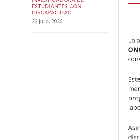
INVESTIGADORA DE
ESTUDIANTES CON
DISCAPACIDAD
22 julio, 2026
La 
ON
con
Este
mer
prog
labo
Asim
disc