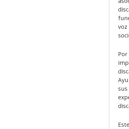
asoc
dis
fund
voz 
soci
Por
imp
disc
Ayu
sus
expe
disc
Este