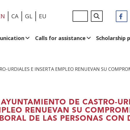
Skip
Sigue
Search
EN
CA
GL
EU
F
(
to
en:
in
main
a
content
n
unication
Calls for assistance
Scholarship
w
RO-URDIALES E INSERTA EMPLEO RENUEVAN SU COMPROM
 AYUNTAMIENTO DE CASTRO-URD
PLEO RENUEVAN SU COMPROMI
BORAL DE LAS PERSONAS CON 