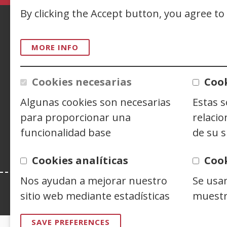
a
By clicking the Accept button, you agree to
n
w
ACCESIBILIDAD
AVISO LEGAL
PRIV
MORE INFO
CONTACTO
Cookies necesarias
Cook
Algunas cookies son necesarias
Estas 
Siguenos en:
Facebook
(Open
Twitter
(Open
Linke
(Ope
para proporcionar una
relacio
in
in
in
Y
(
a
a
a
i
funcionalidad base
de su s
new
new
new
a
window)
window)
wind
n
Cookies analíticas
Coo
w
Nos ayudan a mejorar nuestro
Se usa
Esta web se ajusta a lo establecido en 
sitio web mediante estadísticas
muestr
SAVE PREFERENCES