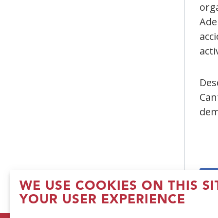
orga
Ade
acci
acti
Des
Can
dem
WE USE COOKIES ON THIS S
(
YOUR USER EXPERIENCE
in