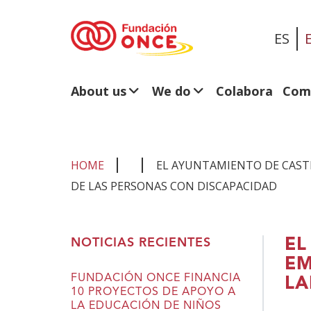
ES
About us
We do
Colabora
Com
HOME
EL AYUNTAMIENTO DE CAST
DE LAS PERSONAS CON DISCAPACIDAD
You
EL
NOTICIAS RECIENTES
are
EM
in
FUNDACIÓN ONCE FINANCIA
LA
10 PROYECTOS DE APOYO A
main
LA EDUCACIÓN DE NIÑOS