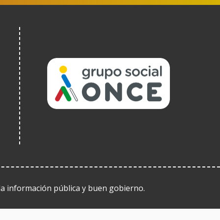
(Open
in
a
new
window)
 la información pública y buen gobierno.