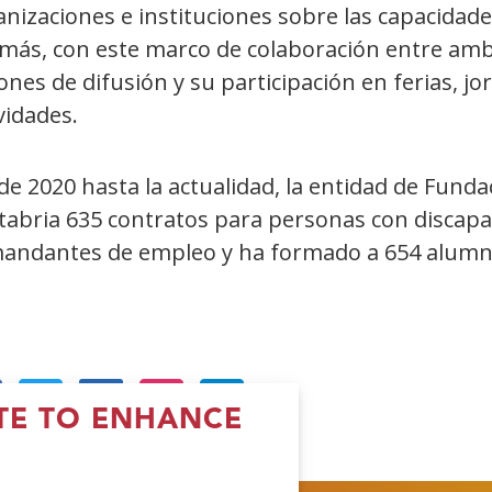
nizaciones e instituciones sobre las capacidade
más, con este marco de colaboración entre am
ones de difusión y su participación en ferias, j
vidades.
de 2020 hasta la actualidad, la entidad de Fun
tabria 635 contratos para personas con discapa
andantes de empleo y ha formado a 654 alumn
ITE TO ENHANCE
Open
(Open
(Open
(Open
in
in
in