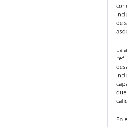
conc
incl
de s
aso
La a
refu
des
incl
cap
que
cali
En e