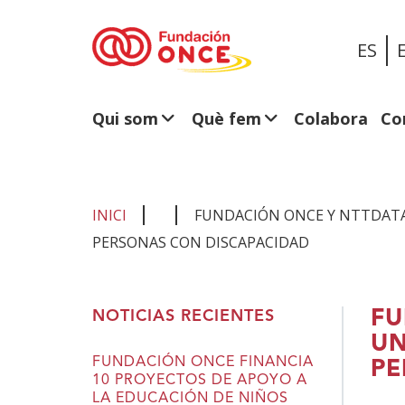
ES
Qui som
Què fem
Colabora
Co
INICI
FUNDACIÓN ONCE Y NTTDATA 
PERSONAS CON DISCAPACIDAD
Ets
FU
NOTICIAS RECIENTES
al
UN
contingut
FUNDACIÓN ONCE FINANCIA
PE
10 PROYECTOS DE APOYO A
principal
LA EDUCACIÓN DE NIÑOS