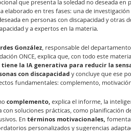
cional que presenta la soledad no deseada en pe
a elaborado en tres fases: una de investigación 
deseada en personas con discapacidad y otras d
apacidad y a expertos en la materia.
rdes González
, responsable del departamento 
ación ONCE, explica que, con todo este material
 tiene la IA generativa para reducir la sen
sonas con discapacidad
y concluye que ese po
ectos fundamentales: complemento, motivación
mo
complemento,
explica el informe, la inteligen
a con soluciones prácticas, como planificación de
usivos. En
términos motivacionales,
fomenta l
rdatorios personalizados y sugerencias adaptada