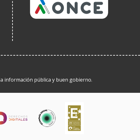
en
una
finestra
nova)
 la información pública y buen gobierno.
(Obre