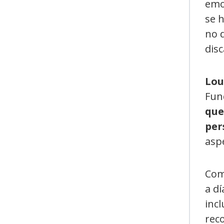
emo
se h
no 
disc
Lou
Fund
que
per
asp
Co
a dí
incl
reco