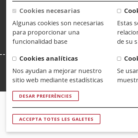
Cookies necesarias
Cook
Siguenos en:
Facebook
(Obre
Twitter
(Obre
Linke
(Obre
Algunas cookies son necesarias
Estas 
en
en
en
Y
(
una
una
una
e
para proporcionar una
relacio
finestra
finestra
finest
u
funcionalidad base
de su s
nova)
nova)
nova)
f
n
Cookies analíticas
Coo
Nos ayudan a mejorar nuestro
Se usa
Esta web se ajusta a lo establecido en 
sitio web mediante estadísticas
muestr
DESAR PREFERÈNCIES
CERTIFICADOS DE CALIDAD
ACCEPTA TOTES LES GALETES
RETIRAR
EL
CONSENTI