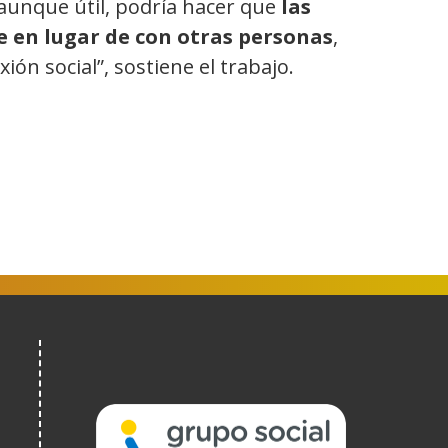
 aunque útil, podría hacer que
las
e en lugar de con otras personas
,
n social”, sostiene el trabajo.
(Obre