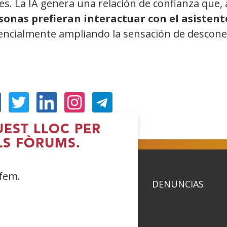
es. La IA genera una relación de confianza que,
sonas prefieran interactuar con el asistent
ncialmente ampliando la sensación de desconexió
Obre
(Obre
(Obre
(Obre
UEST LLOC PER
n
en
en
en
LS FÒRUMS.
na
una
una
una
nestra
finestra
finestra
finestra
 fem.
ova)
nova)
nova)
nova)
ACIDAD
POLÍTICA DE COOKIES
DENUNCIAS