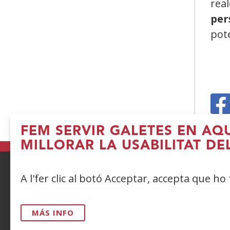
real
per
pote
(
FEM SERVIR GALETES EN AQ
e
MILLORAR LA USABILITAT DE
u
fi
A l'fer clic al botó Acceptar, accepta que ho
n
ACCESIBILIDAD
AVISO LEGAL
PRIV
CONTACTO
MÁS INFO