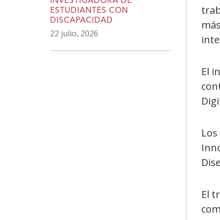
INVESTIGADORA DE
trab
ESTUDIANTES CON
DISCAPACIDAD
más 
22 julio, 2026
inte
El i
con
Digi
Los
Inn
Dis
El t
comp