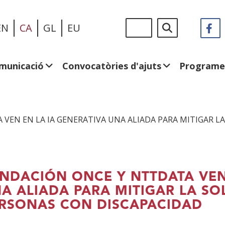
Vés
Sigue
Cerca
EN
CA
GL
EU
F
(
al
en:
e
contingut
u
fi
municació
Convocatòries d'ajuts
Programe
n
VEN EN LA IA GENERATIVA UNA ALIADA PARA MITIGAR L
NDACIÓN ONCE Y NTTDATA VEN
A ALIADA PARA MITIGAR LA S
RSONAS CON DISCAPACIDAD