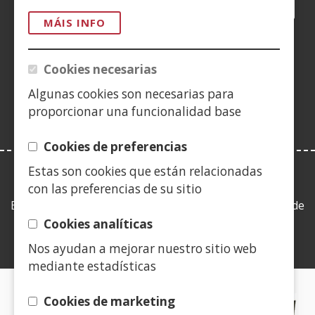
Facebook
(Abrir
Twitter
(Abrir
LinkedIn
(Abrir
Instagram
(Abrir
Blog
(Abrir
Telegra
(Abrir
Tik
(Abr
nunha
nunha
nunha
YouTube
(Abrir
nunha
nunha
nunha
nun
MÁIS INFO
vent�
vent�
vent�
nunha
vent�
vent�
vent�
ven
(Abrir
nova)
nova)
nova)
vent�
nova)
nova)
nova)
nov
nunha
Cookies necesarias
nova)
vent�
Algunas cookies son necesarias para
nova)
proporcionar una funcionalidad base
Cookies de preferencias
Estas son cookies que están relacionadas
LEY DE TRANSPARENCIA
con las preferencias de su sitio
Esta web se ajusta a lo establecido en la Ley 19/2013, de
9 de diciembre, de transparencia, acceso a la
Cookies analíticas
información pública y buen gobierno.
Nos ayudan a mejorar nuestro sitio web
mediante estadísticas
CERTIFICADOS DE CALIDAD
Cookies de marketing