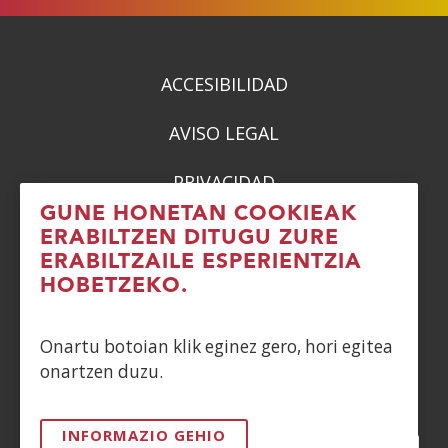
berrian)
berrian)
berrian)
berrian)
ACCESIBILIDAD
AVISO LEGAL
PRIVACIDAD
GUNE HONETAN COOKIEAK
POLÍTICA DE COOKIES
ERABILTZEN DITUGU ZURE
ERABILTZAILE ESPERIENTZIA
DENUNCIAS
HOBETZEKO.
CONTACTO
Onartu botoian klik eginez gero, hori egitea
onartzen duzu.
Siguenos en:
INFORMAZIO GEHIO