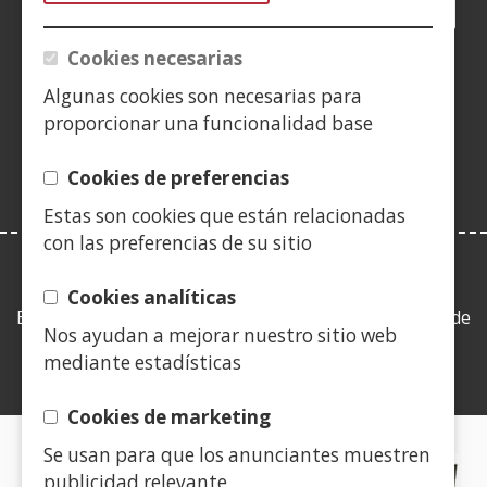
Facebook
(Ireki
Twitter
(Ireki
LinkedIn
(Ireki
Instagram
(Ireki
Blog
(Ireki
Telegra
(Ireki
Tik
(Irek
leiho
leiho
leiho
YouTube
(Ireki
leiho
leiho
leiho
leih
Cookies necesarias
berrian)
berrian)
berrian)
leiho
berrian)
berrian)
berrian)
berr
(Ireki
berrian)
Algunas cookies son necesarias para
leiho
proporcionar una funcionalidad base
berrian)
Cookies de preferencias
Estas son cookies que están relacionadas
con las preferencias de su sitio
LEY DE TRANSPARENCIA
Cookies analíticas
Esta web se ajusta a lo establecido en la Ley 19/2013, de
Nos ayudan a mejorar nuestro sitio web
9 de diciembre, de transparencia, acceso a la
mediante estadísticas
información pública y buen gobierno.
Cookies de marketing
Se usan para que los anunciantes muestren
CERTIFICADOS DE CALIDAD
publicidad relevante