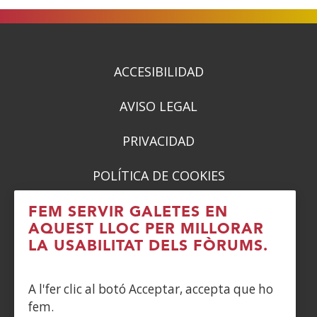
una
una
una
una
finestra
finestra
finestra
finestra
nova)
nova)
nova)
nova)
ACCESIBILIDAD
AVISO LEGAL
PRIVACIDAD
POLÍTICA DE COOKIES
DENUNCIAS
FEM SERVIR GALETES EN
AQUEST LLOC PER MILLORAR
CONTACTO
LA USABILITAT DELS FÒRUMS.
Siguenos en:
A l'fer clic al botó Acceptar, accepta que ho
fem.