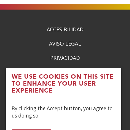
a
a
a
a
new
new
new
new
window)
window)
window)
window)
ACCESIBILIDAD
AVISO LEGAL
PRIVACIDAD
POLÍTICA DE COOKIES
WE USE COOKIES ON THIS SITE
TO ENHANCE YOUR USER
DENUNCIAS
EXPERIENCE
CONTACTO
By clicking the Accept button, you agree to
us doing so.
Siguenos en: