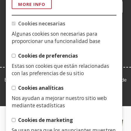
MORE INFO
Facebook
(Open
Twitter
(Open
LinkedIn
(Open
Instagram
(Open
Blog
(Open
Telegra
(Open
Tik
(Op
in
in
in
YouTube
(Open
in
in
in
in
a
a
a
in
a
a
a
a
Cookies necesarias
(Open
new
new
new
a
new
new
new
new
in
Algunas cookies son necesarias para
window)
window)
window)
new
window)
window)
window)
win
a
proporcionar una funcionalidad base
window)
new
window)
Cookies de preferencias
Estas son cookies que están relacionadas
con las preferencias de su sitio
Esta web se ajusta a lo establecido en la Ley 19/2013, de
9 de diciembre, de transparencia, acceso a la
Cookies analíticas
información pública y buen gobierno.
Nos ayudan a mejorar nuestro sitio web
mediante estadísticas
CERTIFICADOS DE CALIDAD
Cookies de marketing
Se usan para que los anunciantes muestren