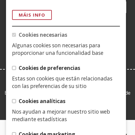
Facebook
(Abrir
Twitter
(Abrir
LinkedIn
(Abrir
Instagram
(Abrir
Blog
(Abrir
Telegra
(Abrir
Tik
(Abr
nunha
nunha
nunha
YouTube
(Abrir
nunha
nunha
nunha
nun
MÁIS INFO
vent�
vent�
vent�
nunha
vent�
vent�
vent�
ven
(Abrir
nova)
nova)
nova)
vent�
nova)
nova)
nova)
nov
nunha
Cookies necesarias
nova)
vent�
Algunas cookies son necesarias para
nova)
proporcionar una funcionalidad base
Cookies de preferencias
Estas son cookies que están relacionadas
LEY DE TRANSPARENCIA
con las preferencias de su sitio
Esta web se ajusta a lo establecido en la Ley 19/2013, de
9 de diciembre, de transparencia, acceso a la
Cookies analíticas
información pública y buen gobierno.
Nos ayudan a mejorar nuestro sitio web
mediante estadísticas
CERTIFICADOS DE CALIDAD
Cookies de marketing