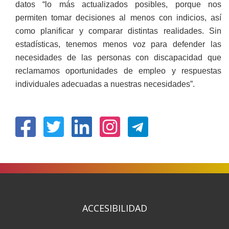
datos “lo más actualizados posibles, porque nos
permiten tomar decisiones al menos con indicios, así
como planificar y comparar distintas realidades. Sin
estadísticas, tenemos menos voz para defender las
necesidades de las personas con discapacidad que
reclamamos oportunidades de empleo y respuestas
individuales adecuadas a nuestras necesidades”.
(Obre
(Obre
(Obre
(Obre
en
en
en
en
una
una
una
una
finestra
finestra
finestra
finestra
nova)
nova)
nova)
nova)
ACCESIBILIDAD