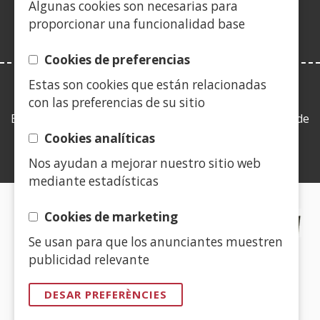
nova)
Algunas cookies son necesarias para
finestra
proporcionar una funcionalidad base
nova)
Cookies de preferencias
Estas son cookies que están relacionadas
LEY DE TRANSPARENCIA
con las preferencias de su sitio
Esta web se ajusta a lo establecido en la Ley 19/2013, de
9 de diciembre, de transparencia, acceso a la
Cookies analíticas
información pública y buen gobierno.
Nos ayudan a mejorar nuestro sitio web
mediante estadísticas
CERTIFICADOS DE CALIDAD
Cookies de marketing
Se usan para que los anunciantes muestren
(Obre
publicidad relevante
en
una
DESAR PREFERÈNCIES
finestra
(Obre