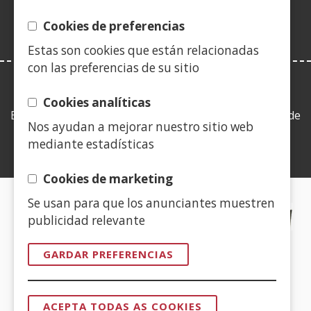
nova)
Cookies de preferencias
Estas son cookies que están relacionadas
con las preferencias de su sitio
LEY DE TRANSPARENCIA
Cookies analíticas
Esta web se ajusta a lo establecido en la Ley 19/2013, de
Nos ayudan a mejorar nuestro sitio web
9 de diciembre, de transparencia, acceso a la
mediante estadísticas
información pública y buen gobierno.
Cookies de marketing
Se usan para que los anunciantes muestren
CERTIFICADOS DE CALIDAD
publicidad relevante
(Abrir
GARDAR PREFERENCIAS
nunha
vent�
(Abrir
nova)
ACEPTA TODAS AS COOKIES
nunha