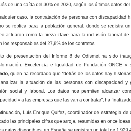
és de una caída del 30% en 2020, según los últimos datos del S
alquier caso, la contratación de personas con discapacidad ha 
o se replica para la población general, donde se registra u
o actuaron como la pieza clave para la inclusión laboral d
n los responsables del 27,8% de los contratos.
cto de presentación del Informe 8 de Odismet ha sido inaugu
sformación, Excelencia e Igualdad de Fundación ONCE y s
edo
, quien ha recordado que “detrás de los datos hay historias
 analizar la situación de las personas con discapacidad y 
usión social y laboral. Los datos nos permiten alcanzar con
pacidad y a las empresas que las van a contratar”, ha finalizado
tinuación, Luis Enrique Quifez, coordinador de estrategia 
cado las principales cifras que arroja, resumidas en once ideas
os datos disponibles, en España se registran un total de 1.929