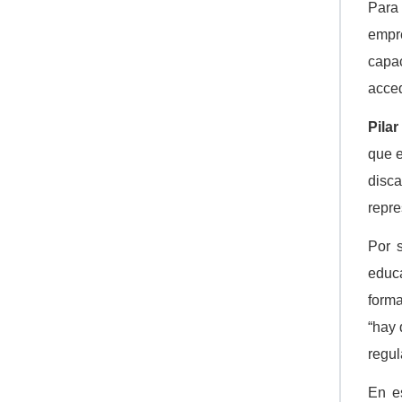
Par
empre
capac
acced
Pilar
que e
disca
repre
Por 
educ
forma
“hay 
regul
En e