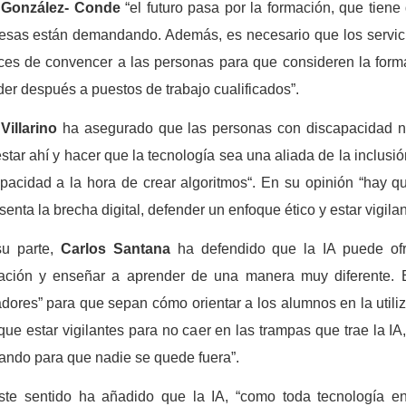
a
González- Conde
“el futuro pasa por la formación, que tien
sas están demandando. Además, es necesario que los servici
es de convencer a las personas para que consideren la form
er después a puestos de trabajo cualificados”.
 Villarino
ha asegurado que las personas con discapacidad n
star ahí y hacer que la tecnología sea una aliada de la inclusi
pacidad a la hora de crear algoritmos“. En su opinión “hay q
senta la brecha digital, defender un enfoque ético y estar vigil
su parte,
Carlos Santana
ha defendido que la IA puede ofre
ación y enseñar a aprender de una manera muy diferente. E
dores” para que sepan cómo orientar a los alumnos en la utiliz
que estar vigilantes para no caer en las trampas que trae la I
ando para que nadie se quede fuera”.
ste sentido ha añadido que la IA, “como toda tecnología 