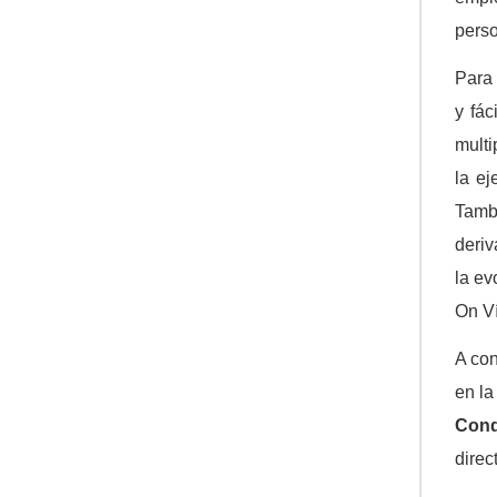
pers
Para 
y fá
multi
la ej
Tambi
deri
la e
On Ví
A con
en la
Con
dire