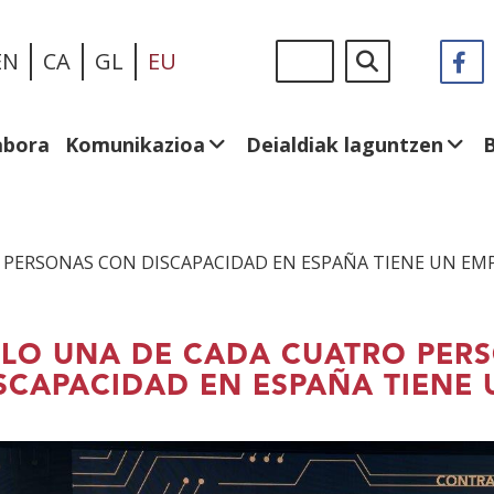
Skip
Sigue
Bilatu
EN
CA
GL
EU
F
(I
to
en:
le
main
be
content
abora
Komunikazioa
Deialdiak laguntzen
 PERSONAS CON DISCAPACIDAD EN ESPAÑA TIENE UN EM
LO UNA DE CADA CUATRO PER
SCAPACIDAD EN ESPAÑA TIENE