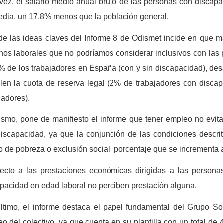
vez, el salario medio anual bruto de las personas con discapa
dia, un 17,8% menos que la población general.
de las ideas claves del Informe 8 de Odismet incide en que m
nos laborales que no podríamos considerar inclusivos con las 
% de los trabajadores en España (con y sin discapacidad), des
en la cuota de reserva legal (2% de trabajadores con disca
jadores).
smo, pone de manifiesto el informe que tener empleo no evita 
iscapacidad, ya que la conjunción de las condiciones descri
o de pobreza o exclusión social, porcentaje que se incrementa 
ecto a las prestaciones económicas dirigidas a las person
pacidad en edad laboral no perciben prestación alguna.
ltimo, el informe destaca el papel fundamental del Grupo So
o del colectivo, ya que cuenta en su plantilla con un total de