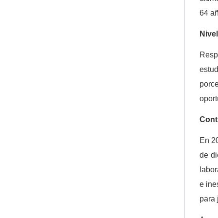
64 añ
Nivel
Respe
estu
porce
oport
Cont
En 20
de di
labor
e ine
para 