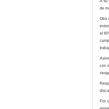
A su 
de me
Otra 
entor
el 60
cumpl
traba
Asimi
con d
riesg
Resp
disca
Por ú
emple