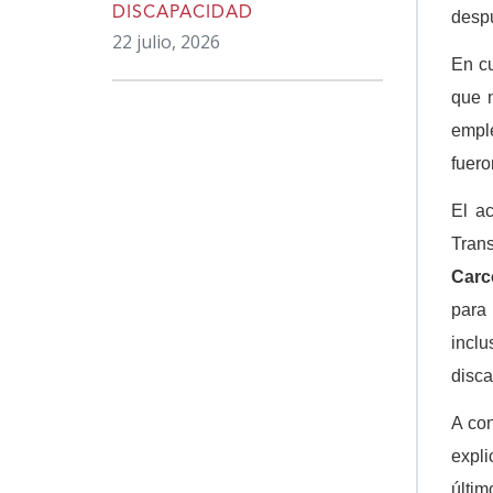
DISCAPACIDAD
despu
22 julio, 2026
En cu
que n
emple
fuero
El a
Tran
Carc
para
incl
disca
A con
expli
últim