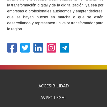
la transformación digital y de la digitalización, ya sea por
empresas o profesionales autónomos y emprendedores,
que se hayan puesto en marcha o que se estén
desarrollando y representen un valor transformador para
la región.
(Obre
(Obre
(Obre
(Obre
en
en
en
en
una
una
una
una
finestra
finestra
finestra
finestra
nova)
nova)
nova)
nova)
ACCESIBILIDAD
AVISO LEGAL