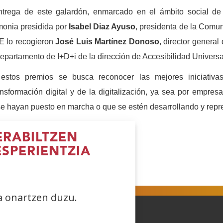
ntrega de este galardón, enmarcado en el ámbito social de 
onia presidida por
Isabel Diaz Ayuso
, presidenta de la Comu
 lo recogieron
José Luis Martínez Donoso
, director general
epartamento de I+D+i de la dirección de Accesibilidad Univer
estos premios se busca reconocer las mejores iniciativa
ansformación digital y de la digitalización, ya sea por empr
e hayan puesto en marcha o que se estén desarrollando y repre
RABILTZEN
ESPERIENTZIA
reki
(Ireki
(Ireki
(Ireki
iho
leiho
leiho
leiho
errian)
berrian)
berrian)
berrian)
ea onartzen duzu.