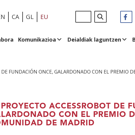
Skip
Sigue
Bilatu
EN
CA
GL
EU
F
(I
to
en:
le
main
be
content
abora
Komunikazioa
Deialdiak laguntzen
 DE FUNDACIÓN ONCE, GALARDONADO CON EL PREMIO DE 
 PROYECTO ACCESSROBOT DE 
LARDONADO CON EL PREMIO DE
MUNIDAD DE MADRID