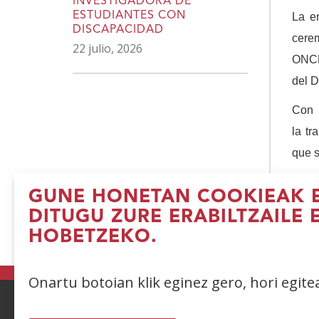
INVESTIGADORA DE
ESTUDIANTES CON
La e
DISCAPACIDAD
cerem
22 julio, 2026
ONCE
del D
Con 
la tr
que s
GUNE HONETAN COOKIEAK E
DITUGU ZURE ERABILTZAILE 
HOBETZEKO.
(I
le
b
Onartu botoian klik eginez gero, hori egit