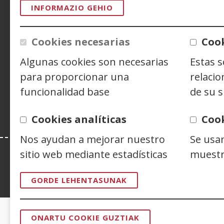
ACCESIBILIDAD
AVISO LEGAL
PRIV
INFORMAZIO GEHIO
CONTACTO
Cookies necesarias
Cook
Algunas cookies son necesarias
Estas 
Siguenos en:
Facebook
(Ireki
Twitter
(Ireki
Linke
(Ireki
para proporcionar una
relacio
leiho
leiho
leiho
Y
(
funcionalidad base
de su s
berrian)
berrian)
berri
l
b
Cookies analíticas
Coo
Nos ayudan a mejorar nuestro
Se usa
sitio web mediante estadísticas
muestr
Esta web se ajusta a lo establecido en 
GORDE LEHENTASUNAK
ONARTU COOKIE GUZTIAK
BAIMENA
CERTIFICADOS DE CALIDAD