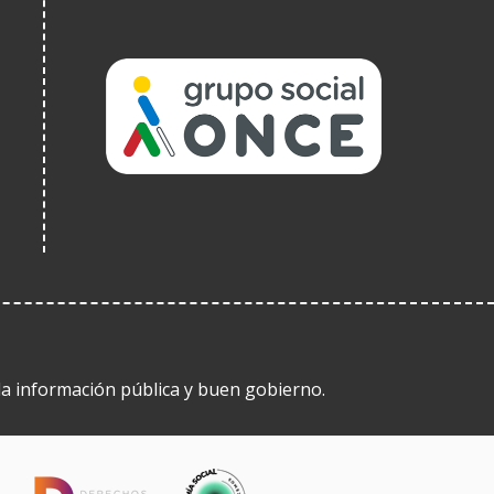
(Ireki
leiho
berrian)
 la información pública y buen gobierno.