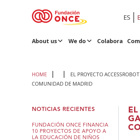
ES
About us
We do
Colabora
Com
HOME
EL PROYECTO ACCESSROBOT 
COMUNIDAD DE MADRID
You
EL
NOTICIAS RECIENTES
are
GA
in
FUNDACIÓN ONCE FINANCIA
CO
10 PROYECTOS DE APOYO A
main
LA EDUCACIÓN DE NIÑOS