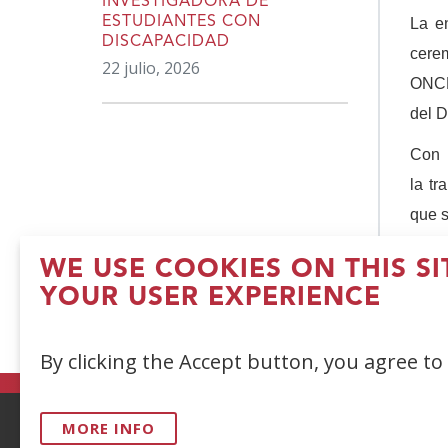
INVESTIGADORA DE
ESTUDIANTES CON
La e
DISCAPACIDAD
cerem
22 julio, 2026
ONCE
del D
Con 
la tr
que s
WE USE COOKIES ON THIS S
YOUR USER EXPERIENCE
(
By clicking the Accept button, you agree to
in
a
n
MORE INFO