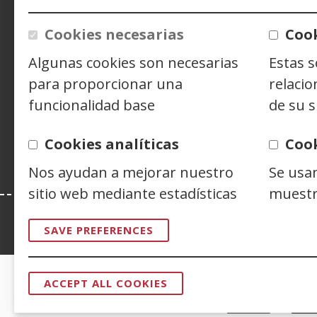
w
ACCESIBILIDAD
AVISO LEGAL
PRIV
Cookies necesarias
Cook
CONTACTO
Algunas cookies son necesarias
Estas 
para proporcionar una
relacio
Siguenos en:
Facebook
(Open
Twitter
(Open
Linke
(Ope
funcionalidad base
de su s
in
in
in
Y
(
a
a
a
i
Cookies analíticas
Coo
new
new
new
a
Nos ayudan a mejorar nuestro
Se usa
window)
window)
wind
n
w
sitio web mediante estadísticas
muestr
Esta web se ajusta a lo establecido en 
SAVE PREFERENCES
ACCEPT ALL COOKIES
WITHDRAW
CERTIFICADOS DE CALIDAD
CONSENT