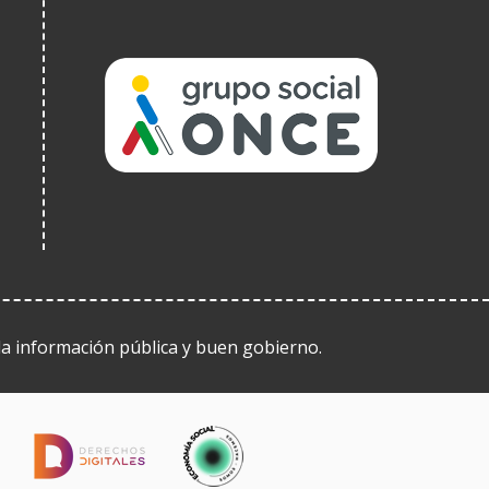
(Open
in
a
new
window)
 la información pública y buen gobierno.