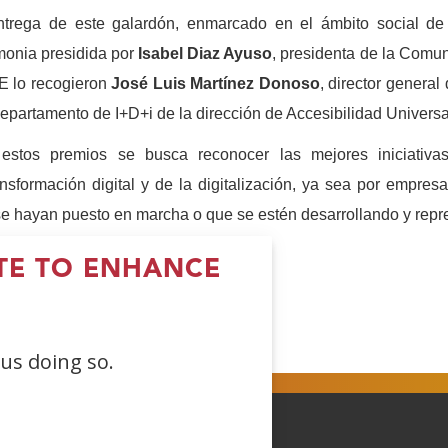
ntrega de este galardón, enmarcado en el ámbito social de 
onia presidida por
Isabel Diaz Ayuso
, presidenta de la Comu
 lo recogieron
José Luis Martínez Donoso
, director general
epartamento de I+D+i de la dirección de Accesibilidad Univer
estos premios se busca reconocer las mejores iniciativa
ansformación digital y de la digitalización, ya sea por empr
e hayan puesto en marcha o que se estén desarrollando y repre
ITE TO ENHANCE
Open
(Open
(Open
(Open
 us doing so.
in
in
in
a
a
a
ew
new
new
new