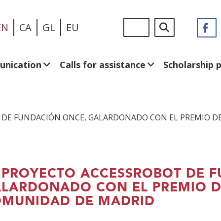
Skip
Sigue
Search
EN
CA
GL
EU
F
(
to
en:
in
main
a
content
n
unication
Calls for assistance
Scholarship
w
DE FUNDACIÓN ONCE, GALARDONADO CON EL PREMIO DE 
 PROYECTO ACCESSROBOT DE 
LARDONADO CON EL PREMIO DE
MUNIDAD DE MADRID