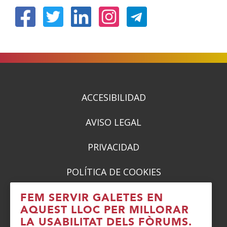
(Obre
(Obre
(Obre
(Obre
en
en
en
en
una
una
una
una
finestra
finestra
finestra
finestra
nova)
nova)
nova)
nova)
ACCESIBILIDAD
AVISO LEGAL
PRIVACIDAD
POLÍTICA DE COOKIES
DENUNCIAS
FEM SERVIR GALETES EN
AQUEST LLOC PER MILLORAR
CONTACTO
LA USABILITAT DELS FÒRUMS.