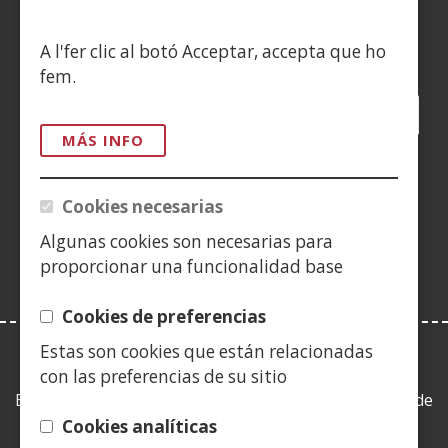
Siguenos en:
A l'fer clic al botó Acceptar, accepta que ho
fem.
Facebook
(Obre
Twitter
(Obre
LinkedIn
(Obre
Instagram
(Obre
Blog
(Obre
Telegra
(Obre
Tik
(Ob
en
en
en
YouTube
(Obre
en
en
en
en
MÁS INFO
una
una
una
en
una
una
una
una
(Obre
finestra
finestra
finestra
una
finestra
finestra
finestra
fine
en
Cookies necesarias
nova)
nova)
nova)
finestra
nova)
nova)
nova)
nov
una
nova)
Algunas cookies son necesarias para
finestra
proporcionar una funcionalidad base
nova)
Cookies de preferencias
Estas son cookies que están relacionadas
LEY DE TRANSPARENCIA
con las preferencias de su sitio
Esta web se ajusta a lo establecido en la Ley 19/2013, de
9 de diciembre, de transparencia, acceso a la
Cookies analíticas
información pública y buen gobierno.