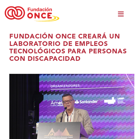
Vés
Men
al
princ
contingut
Ets
FUNDACIÓN ONCE CREARÁ UN
al
LABORATORIO DE EMPLEOS
contingut
TECNOLÓGICOS PARA PERSONAS
principal
CON DISCAPACIDAD