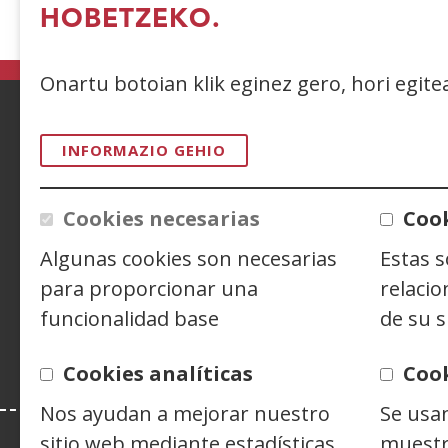
HOBETZEKO.
(I
le
b
Onartu botoian klik eginez gero, hori egit
ACCESIBILIDAD
AVISO LEGAL
PRIV
INFORMAZIO GEHIO
CONTACTO
Cookies necesarias
Cook
Algunas cookies son necesarias
Estas 
Siguenos en:
Facebook
(Ireki
Twitter
(Ireki
Linke
(Ireki
para proporcionar una
relacio
leiho
leiho
leiho
Y
(
funcionalidad base
de su s
berrian)
berrian)
berri
l
b
Cookies analíticas
Coo
Nos ayudan a mejorar nuestro
Se usa
sitio web mediante estadísticas
muestr