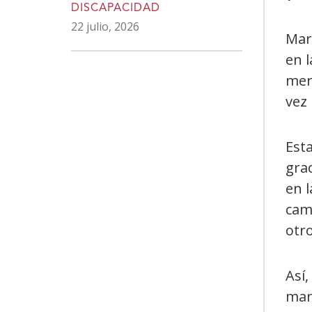
DISCAPACIDAD
22 julio, 2026
Mart
en 
mer
vez 
Esta
grac
en 
camp
otr
Así
marc