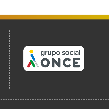
(Ireki
leiho
berrian)