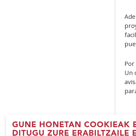
Ade
proy
faci
pue
Por 
Un c
avis
par
GUNE HONETAN COOKIEAK E
DITUGU ZURE ERABILTZAILE 