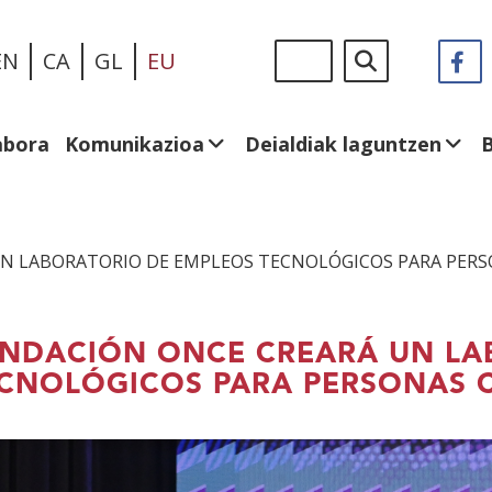
Skip
Sigue
Bilatu
EN
CA
GL
EU
F
(I
to
en:
le
main
be
content
abora
Komunikazioa
Deialdiak laguntzen
N LABORATORIO DE EMPLEOS TECNOLÓGICOS PARA PERS
NDACIÓN ONCE CREARÁ UN LA
CNOLÓGICOS PARA PERSONAS 