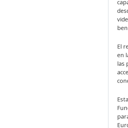
cap
des
vide
ben
El 
en l
las
acce
con
Esta
Fun
para
Eur