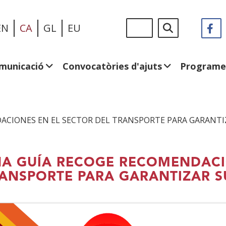
Vés
Sigue
Cerca
EN
CA
GL
EU
F
(
al
en:
e
contingut
u
fi
municació
Convocatòries d'ajuts
Programe
n
CIONES EN EL SECTOR DEL TRANSPORTE PARA GARANTIZ
A GUÍA RECOGE RECOMENDACIO
ANSPORTE PARA GARANTIZAR S