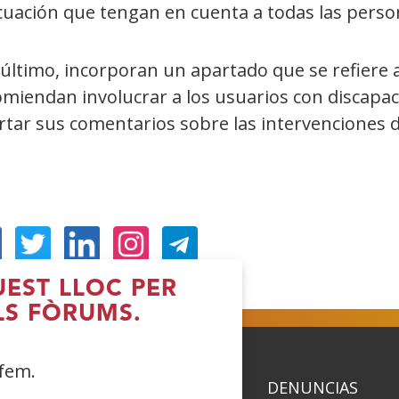
cuación que tengan en cuenta a todas las perso
último, incorporan un apartado que se refiere 
omiendan involucrar a los usuarios con discapa
tar sus comentarios sobre las intervenciones de
Obre
(Obre
(Obre
(Obre
UEST LLOC PER
n
en
en
en
LS FÒRUMS.
na
una
una
una
nestra
finestra
finestra
finestra
 fem.
ova)
nova)
nova)
nova)
ACIDAD
POLÍTICA DE COOKIES
DENUNCIAS