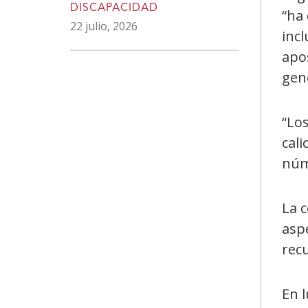
DISCAPACIDAD
“ha 
22 julio, 2026
incl
apos
gen
“Los
cali
núme
La c
asp
recu
En l