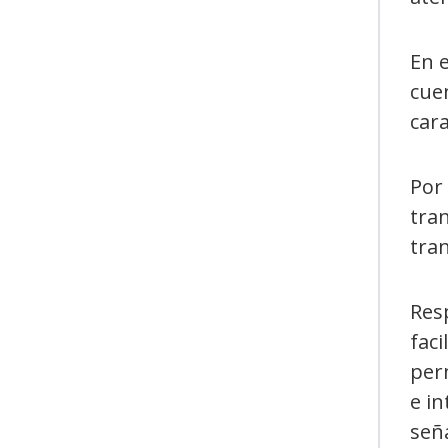
En e
cuen
cara
Por 
tran
tra
Res
faci
perm
e in
señ