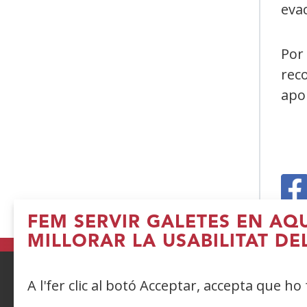
eva
Por 
rec
apor
(
FEM SERVIR GALETES EN AQ
e
MILLORAR LA USABILITAT DE
u
fi
A l'fer clic al botó Acceptar, accepta que ho
n
ACCESIBILIDAD
AVISO LEGAL
PRIV