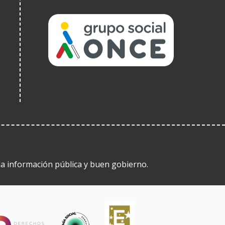
(Obre
en
una
finestra
nova)
 la información pública y buen gobierno.