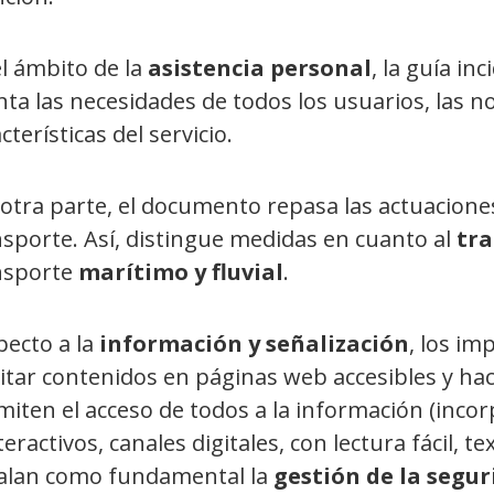
l ámbito de la
asistencia personal
, la guía in
ta las necesidades de todos los usuarios, las n
cterísticas del servicio.
otra parte, el documento repasa las actuacione
sporte. Así, distingue medidas en cuanto al
tra
nsporte
marítimo y fluvial
.
pecto a la
información y señalización
, los im
litar contenidos en páginas web accesibles y ha
iten el acceso de todos a la información (inco
teractivos, canales digitales, con lectura fácil, 
alan como fundamental la
gestión de la segu