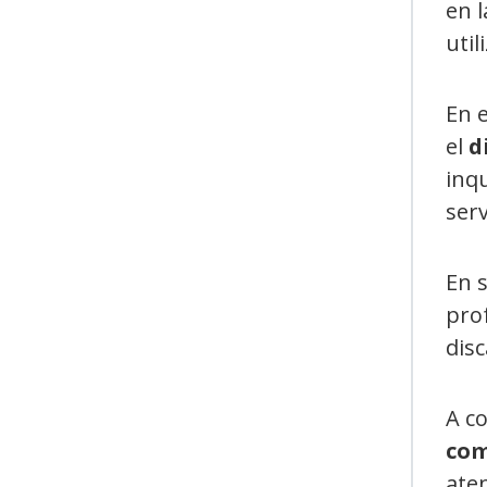
en l
util
En e
el
d
inqu
serv
En 
prof
dis
A co
com
ate