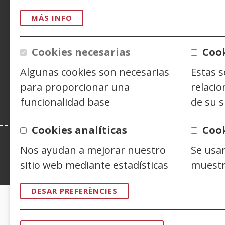
CONTACTO
MÁS INFO
Cookies necesarias
Cook
Siguenos en:
Facebook
(Obre
Twitter
(Obre
Linke
(Obre
Algunas cookies son necesarias
Estas 
en
en
en
Y
(
una
una
una
e
para proporcionar una
relacio
finestra
finestra
finest
u
funcionalidad base
de su s
nova)
nova)
nova)
f
n
Cookies analíticas
Coo
Nos ayudan a mejorar nuestro
Se usa
sitio web mediante estadísticas
muestr
Esta web se ajusta a lo establecido en 
DESAR PREFERÈNCIES
CERTIFICADOS DE CALIDAD