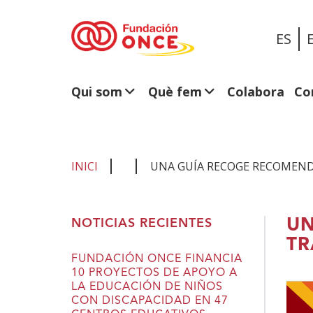
ES
Qui som
Què fem
Colabora
Co
INICI
UNA GUÍA RECOGE RECOMENDA
Ets
UN
NOTICIAS RECIENTES
al
TR
contingut
FUNDACIÓN ONCE FINANCIA
10 PROYECTOS DE APOYO A
principal
LA EDUCACIÓN DE NIÑOS
CON DISCAPACIDAD EN 47