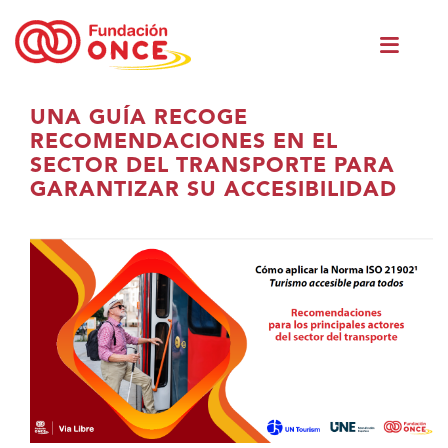
Ir
Men
o
princ
contido
principal
Estás
UNA GUÍA RECOGE
no
RECOMENDACIONES EN EL
contido
SECTOR DEL TRANSPORTE PARA
principal
GARANTIZAR SU ACCESIBILIDAD