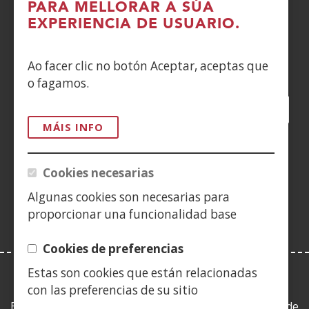
PARA MELLORAR A SÚA
CONTACTO
EXPERIENCIA DE USUARIO.
Siguenos en:
Ao facer clic no botón Aceptar, aceptas que
o fagamos.
Facebook
(Abrir
Twitter
(Abrir
LinkedIn
(Abrir
Instagram
(Abrir
Blog
(Abrir
Telegra
(Abrir
Tik
(Abr
nunha
nunha
nunha
YouTube
(Abrir
nunha
nunha
nunha
nun
MÁIS INFO
vent�
vent�
vent�
nunha
vent�
vent�
vent�
ven
(Abrir
nova)
nova)
nova)
vent�
nova)
nova)
nova)
nov
nunha
Cookies necesarias
nova)
vent�
Algunas cookies son necesarias para
nova)
proporcionar una funcionalidad base
Cookies de preferencias
Estas son cookies que están relacionadas
LEY DE TRANSPARENCIA
con las preferencias de su sitio
Esta web se ajusta a lo establecido en la Ley 19/2013, de