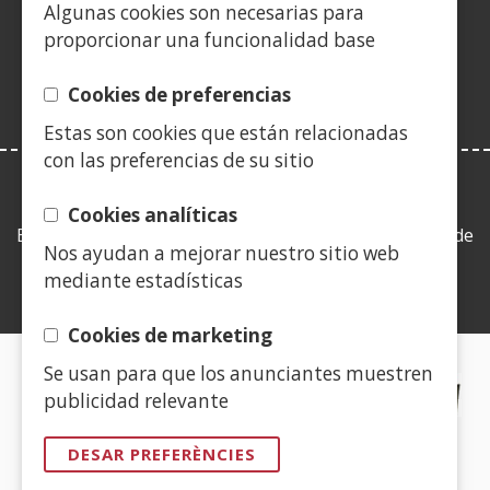
finestra
finestra
finestra
una
finestra
finestra
finestra
fine
Algunas cookies son necesarias para
en
nova)
nova)
nova)
finestra
nova)
nova)
nova)
nov
proporcionar una funcionalidad base
una
nova)
finestra
Cookies de preferencias
nova)
Estas son cookies que están relacionadas
con las preferencias de su sitio
LEY DE TRANSPARENCIA
Cookies analíticas
Esta web se ajusta a lo establecido en la Ley 19/2013, de
Nos ayudan a mejorar nuestro sitio web
9 de diciembre, de transparencia, acceso a la
mediante estadísticas
información pública y buen gobierno.
Cookies de marketing
Se usan para que los anunciantes muestren
CERTIFICADOS DE CALIDAD
publicidad relevante
(Obre
DESAR PREFERÈNCIES
en