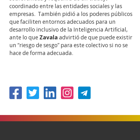
coordinado entre las entidades sociales y las
empresas. También pidió a los poderes públicos
que faciliten entornos adecuados para un
desarrollo inclusivo de la Inteligencia Artificial,
ante lo que
Zavala
advirtió de que puede existir
un “riesgo de sesgo” para este colectivo si no se
hace de forma adecuada.
(Obre
(Obre
(Obre
(Obre
en
en
en
en
una
una
una
una
finestra
finestra
finestra
finestra
nova)
nova)
nova)
nova)