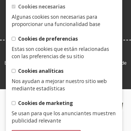
berrian)
leiho
Cookies necesarias
berrian)
Algunas cookies son necesarias para
proporcionar una funcionalidad base
Cookies de preferencias
Estas son cookies que están relacionadas
LEY DE TRANSPARENCIA
con las preferencias de su sitio
Esta web se ajusta a lo establecido en la Ley 19/2013, de
9 de diciembre, de transparencia, acceso a la
Cookies analíticas
información pública y buen gobierno.
Nos ayudan a mejorar nuestro sitio web
mediante estadísticas
CERTIFICADOS DE CALIDAD
Cookies de marketing
Se usan para que los anunciantes muestren
(Ireki
publicidad relevante
leiho