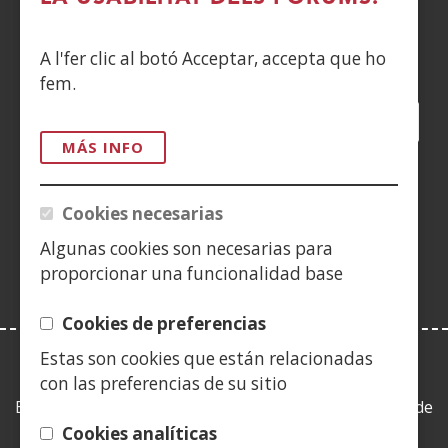
Siguenos en:
A l'fer clic al botó Acceptar, accepta que ho
fem.
Facebook
(Obre
Twitter
(Obre
LinkedIn
(Obre
Instagram
(Obre
Blog
(Obre
Telegra
(Obre
Tik
(Ob
en
en
en
YouTube
(Obre
en
en
en
en
MÁS INFO
una
una
una
en
una
una
una
una
(Obre
finestra
finestra
finestra
una
finestra
finestra
finestra
fine
en
Cookies necesarias
nova)
nova)
nova)
finestra
nova)
nova)
nova)
nov
una
nova)
Algunas cookies son necesarias para
finestra
proporcionar una funcionalidad base
nova)
Cookies de preferencias
Estas son cookies que están relacionadas
LEY DE TRANSPARENCIA
con las preferencias de su sitio
Esta web se ajusta a lo establecido en la Ley 19/2013, de
9 de diciembre, de transparencia, acceso a la
Cookies analíticas