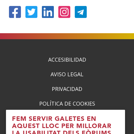
(Obre
(Obre
(Obre
(Obre
en
en
en
en
una
una
una
una
finestra
finestra
finestra
finestra
nova)
nova)
nova)
nova)
ACCESIBILIDAD
AVISO LEGAL
PRIVACIDAD
POLÍTICA DE COOKIES
DENUNCIAS
FEM SERVIR GALETES EN
AQUEST LLOC PER MILLORAR
CONTACTO
LA USABILITAT DELS FÒRUMS.