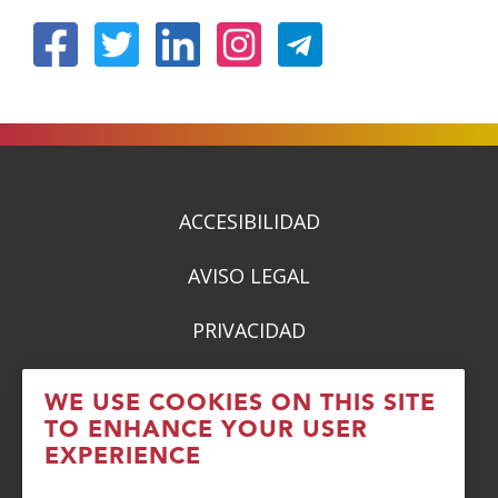
(Open
(Open
(Open
(Open
in
in
in
in
a
a
a
a
new
new
new
new
window)
window)
window)
window)
ACCESIBILIDAD
AVISO LEGAL
PRIVACIDAD
POLÍTICA DE COOKIES
WE USE COOKIES ON THIS SITE
TO ENHANCE YOUR USER
DENUNCIAS
EXPERIENCE
CONTACTO