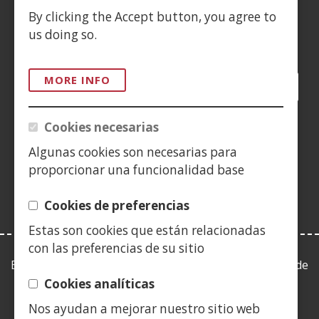
By clicking the Accept button, you agree to
us doing so.
Siguenos en:
MORE INFO
Facebook
(Open
Twitter
(Open
LinkedIn
(Open
Instagram
(Open
Blog
(Open
Telegra
(Open
Tik
(Op
in
in
in
YouTube
(Open
in
in
in
in
a
a
a
in
a
a
a
a
Cookies necesarias
(Open
new
new
new
a
new
new
new
new
in
Algunas cookies son necesarias para
window)
window)
window)
new
window)
window)
window)
win
a
proporcionar una funcionalidad base
window)
new
window)
Cookies de preferencias
Estas son cookies que están relacionadas
con las preferencias de su sitio
Esta web se ajusta a lo establecido en la Ley 19/2013, de
9 de diciembre, de transparencia, acceso a la
Cookies analíticas
información pública y buen gobierno.
Nos ayudan a mejorar nuestro sitio web