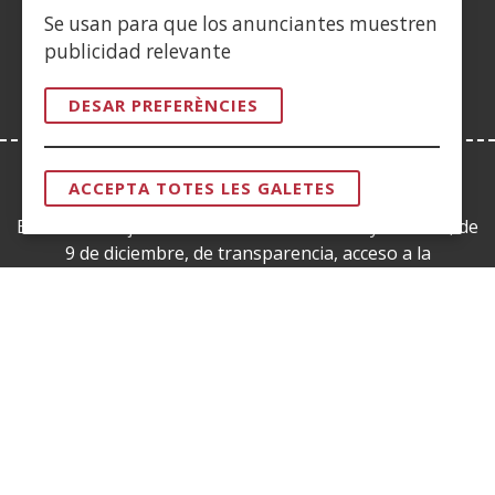
en
nova)
nova)
nova)
finestra
nova)
nova)
nova)
nov
Se usan para que los anunciantes muestren
una
nova)
publicidad relevante
finestra
nova)
DESAR PREFERÈNCIES
ACCEPTA TOTES LES GALETES
LEY DE TRANSPARENCIA
RETIRAR
EL
Esta web se ajusta a lo establecido en la Ley 19/2013, de
CONSENTI
9 de diciembre, de transparencia, acceso a la
información pública y buen gobierno.
CERTIFICADOS DE CALIDAD
(Obre
en
una