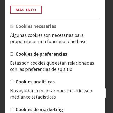
MÁS INFO
AVISO LEGAL
PRIVACIDAD
Cookies necesarias
Algunas cookies son necesarias para
POLÍTICA DE COOKIES
proporcionar una funcionalidad base
DENUNCIAS
Cookies de preferencias
CONTACTO
Estas son cookies que están relacionadas
con las preferencias de su sitio
Siguenos en:
Cookies analíticas
Nos ayudan a mejorar nuestro sitio web
Facebook
(Obre
Twitter
(Obre
LinkedIn
(Obre
Instagram
(Obre
Blog
(Obre
Telegra
(Obre
Tik
(Ob
mediante estadísticas
en
en
en
YouTube
(Obre
en
en
en
en
una
una
una
en
una
una
una
una
(Obre
Cookies de marketing
finestra
finestra
finestra
una
finestra
finestra
finestra
fine