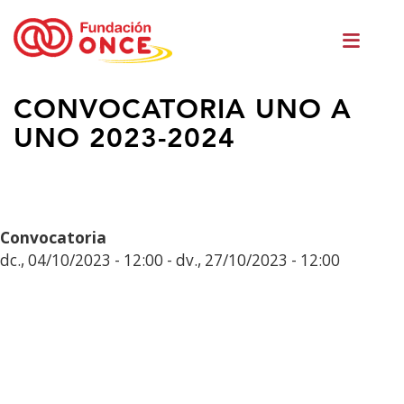
Vés
Men
al
princ
contingut
Ets
CONVOCATORIA UNO A
al
UNO 2023-2024
contingut
principal
Convocatoria
dc., 04/10/2023 - 12:00
-
dv., 27/10/2023 - 12:00