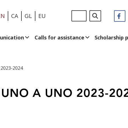
Skip
Sigue
Search
EN
CA
GL
EU
F
(
to
en:
in
main
a
content
n
unication
Calls for assistance
Scholarship
w
2023-2024
UNO A UNO 2023-20