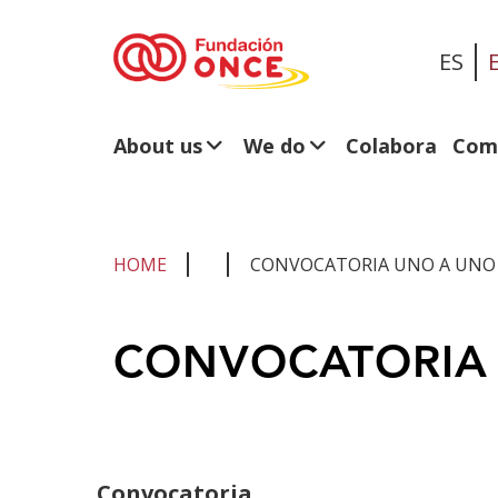
ES
About us
We do
Colabora
Com
HOME
CONVOCATORIA UNO A UNO 
You
CONVOCATORIA 
are
in
main
content
Convocatoria