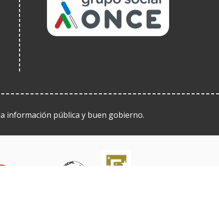
in
a
new
window)
 la información pública y buen gobierno.
(Open
in