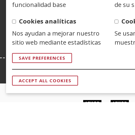
funcionalidad base
de su s
Siguenos en:
Facebook
(Open
Twitter
(Open
Linke
(Ope
Cookies analíticas
Coo
in
in
in
Y
(
Nos ayudan a mejorar nuestro
Se usa
a
a
a
i
new
new
new
a
sitio web mediante estadísticas
muestr
window)
window)
wind
n
w
SAVE PREFERENCES
Esta web se ajusta a lo establecido en 
ACCEPT ALL COOKIES
WITHDRAW
CONSENT
CERTIFICADOS DE CALIDAD