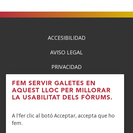
(Obre
(Obre
(Obre
(Obre
en
en
en
en
una
una
una
una
finestra
finestra
finestra
finestra
nova)
nova)
nova)
nova)
ACCESIBILIDAD
AVISO LEGAL
PRIVACIDAD
POLÍTICA DE COOKIES
FEM SERVIR GALETES EN
AQUEST LLOC PER MILLORAR
DENUNCIAS
LA USABILITAT DELS FÒRUMS.
CONTACTO
A l'fer clic al botó Acceptar, accepta que ho
fem.
Siguenos en: