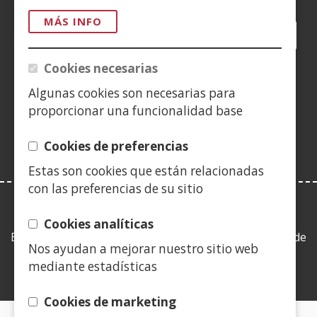
MÁS INFO
Facebook
(Obre
Twitter
(Obre
LinkedIn
(Obre
Instagram
(Obre
Blog
(Obre
Telegra
(Obre
Tik
(Ob
en
en
en
YouTube
(Obre
en
en
en
en
Cookies necesarias
una
una
una
en
una
una
una
una
(Obre
finestra
finestra
finestra
una
finestra
finestra
finestra
fine
Algunas cookies son necesarias para
en
nova)
nova)
nova)
finestra
nova)
nova)
nova)
nov
proporcionar una funcionalidad base
una
nova)
finestra
Cookies de preferencias
nova)
Estas son cookies que están relacionadas
con las preferencias de su sitio
LEY DE TRANSPARENCIA
Cookies analíticas
Esta web se ajusta a lo establecido en la Ley 19/2013, de
Nos ayudan a mejorar nuestro sitio web
9 de diciembre, de transparencia, acceso a la
mediante estadísticas
información pública y buen gobierno.
Cookies de marketing