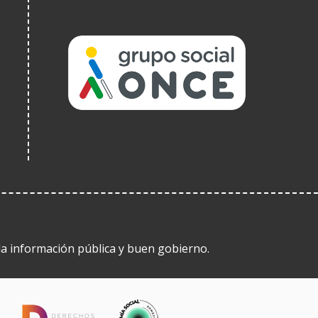
(Ireki
leiho
berrian)
 la información pública y buen gobierno.