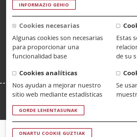
ACCESIBILIDAD
AVISO LEGAL
PRIV
INFORMAZIO GEHIO
CONTACTO
Cookies necesarias
Cook
Algunas cookies son necesarias
Estas 
Siguenos en:
Facebook
(Ireki
Twitter
(Ireki
Linke
(Ireki
para proporcionar una
relacio
leiho
leiho
leiho
Y
(
funcionalidad base
de su s
berrian)
berrian)
berri
l
b
Cookies analíticas
Coo
Nos ayudan a mejorar nuestro
Se usa
sitio web mediante estadísticas
muestr
Esta web se ajusta a lo establecido en 
GORDE LEHENTASUNAK
CERTIFICADOS DE CALIDAD
ONARTU COOKIE GUZTIAK
BAIMENA