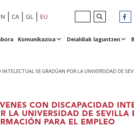
Skip
Sigue
Bilatu
EN
CA
GL
EU
F
(I
to
en:
le
main
be
content
abora
Komunikazioa
Deialdiak laguntzen
 INTELECTUAL SE GRADÚAN POR LA UNIVERSIDAD DE SE
VENES CON DISCAPACIDAD INT
R LA UNIVERSIDAD DE SEVILLA
RMACIÓN PARA EL EMPLEO