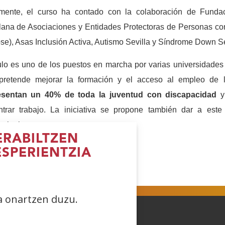
lmente, el curso ha contado con la colaboración de Fundac
lana de Asociaciones y Entidades Protectoras de Personas con 
se), Asas Inclusión Activa, Autismo Sevilla y Síndrome Down Se
tulo es uno de los puestos en marcha por varias universidades
pretende mejorar la formación y el acceso al empleo de l
esentan un 40% de toda la juventud con discapacidad
y 
ntrar trabajo. La iniciativa se propone también dar a este 
rsitario.
RABILTZEN
ESPERIENTZIA
reki
(Ireki
(Ireki
(Ireki
iho
leiho
leiho
leiho
errian)
berrian)
berrian)
berrian)
ea onartzen duzu.