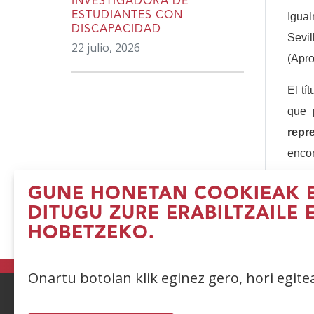
INVESTIGADORA DE
ESTUDIANTES CON
Igua
DISCAPACIDAD
Sevil
22 julio, 2026
(Apro
El tí
que 
repr
enco
unive
GUNE HONETAN COOKIEAK E
DITUGU ZURE ERABILTZAILE 
(I
HOBETZEKO.
le
b
Onartu botoian klik eginez gero, hori egit