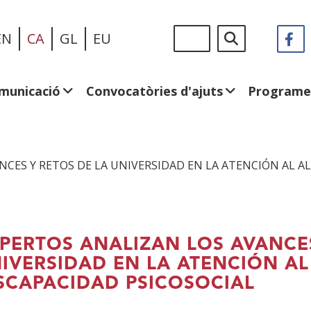
Vés
Sigue
Cerca
EN
CA
GL
EU
F
(
al
en:
e
contingut
u
fi
municació
Convocatòries d'ajuts
Programe
n
NCES Y RETOS DE LA UNIVERSIDAD EN LA ATENCIÓN AL
PERTOS ANALIZAN LOS AVANCES
IVERSIDAD EN LA ATENCIÓN 
SCAPACIDAD PSICOSOCIAL