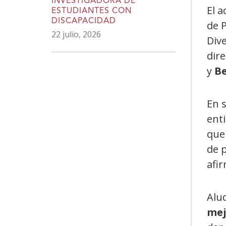
INVESTIGADORA DE
El a
ESTUDIANTES CON
DISCAPACIDAD
de P
22 julio, 2026
Div
dir
y
Be
En s
enti
que
de p
afi
Alu
mej