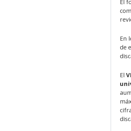
El f
comu
revi
En 
de e
disc
El
V
uni
aum
máxi
cifr
dis