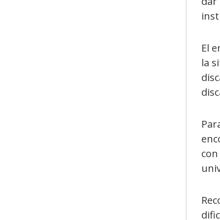
dar 
inst
El e
la 
disc
disc
Para
enc
con 
univ
Rec
difi