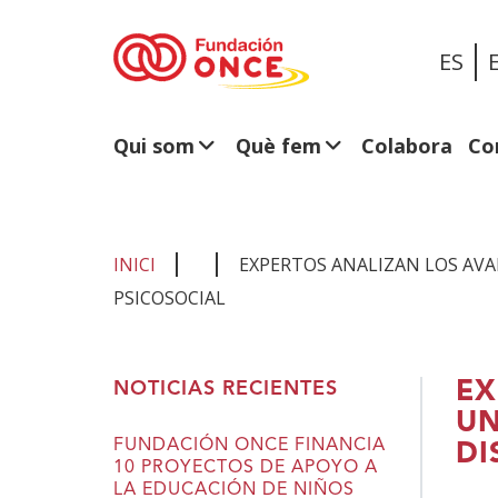
ES
Qui som
Què fem
Colabora
Co
INICI
EXPERTOS ANALIZAN LOS AVA
PSICOSOCIAL
Ets
EX
NOTICIAS RECIENTES
al
UN
contingut
FUNDACIÓN ONCE FINANCIA
DI
10 PROYECTOS DE APOYO A
principal
LA EDUCACIÓN DE NIÑOS