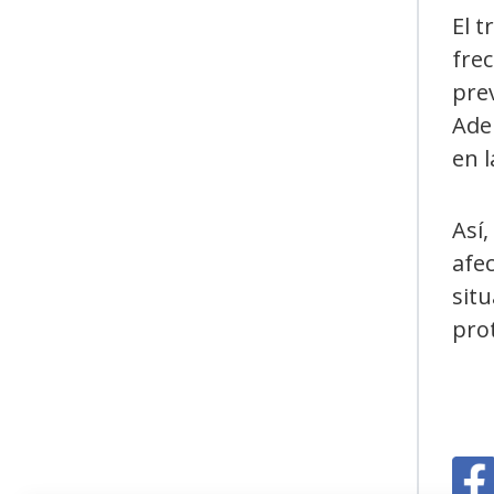
El t
frec
prev
Adem
en l
Así,
afec
sit
prot