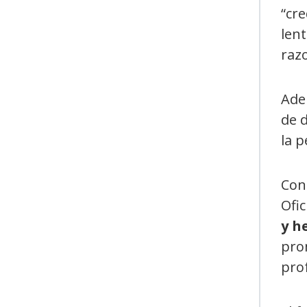
“cre
lent
raz
Adem
de d
la p
Con 
Ofic
y h
pro
prof