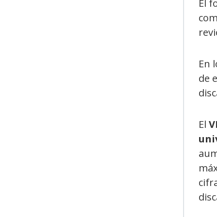
El f
comu
revi
En 
de e
disc
El
V
uni
aum
máxi
cifr
dis