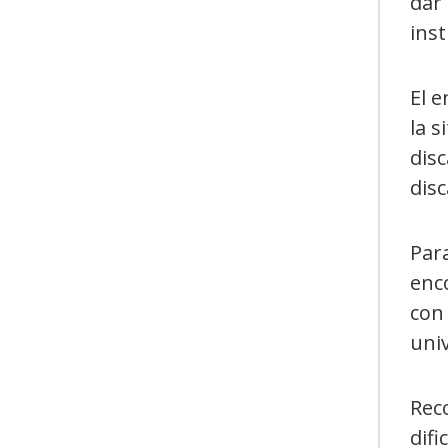
dar 
inst
El e
la 
disc
disc
Para
enc
con 
univ
Rec
difi