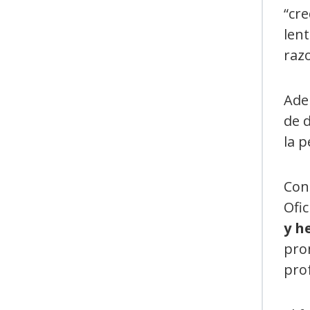
“cre
lent
raz
Adem
de d
la p
Con 
Ofic
y h
pro
prof