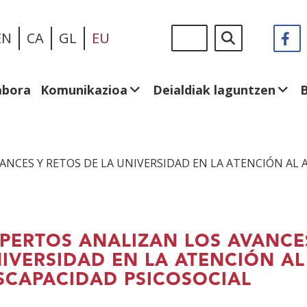
Skip
Sigue
Bilatu
EN
CA
GL
EU
F
(I
to
en:
le
main
be
content
abora
Komunikazioa
Deialdiak laguntzen
ANCES Y RETOS DE LA UNIVERSIDAD EN LA ATENCIÓN A
PERTOS ANALIZAN LOS AVANCES
IVERSIDAD EN LA ATENCIÓN 
SCAPACIDAD PSICOSOCIAL