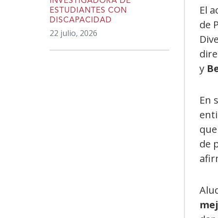
INVESTIGADORA DE
El a
ESTUDIANTES CON
DISCAPACIDAD
de P
22 julio, 2026
Div
dir
y
Be
En s
enti
que
de p
afi
Alu
mej