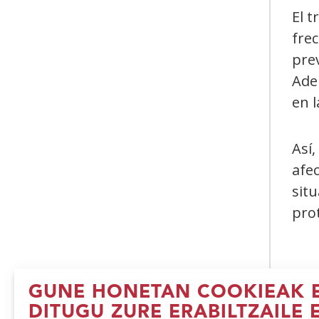
El t
frec
prev
Adem
en l
Así,
afec
sit
prot
GUNE HONETAN COOKIEAK E
DITUGU ZURE ERABILTZAILE 