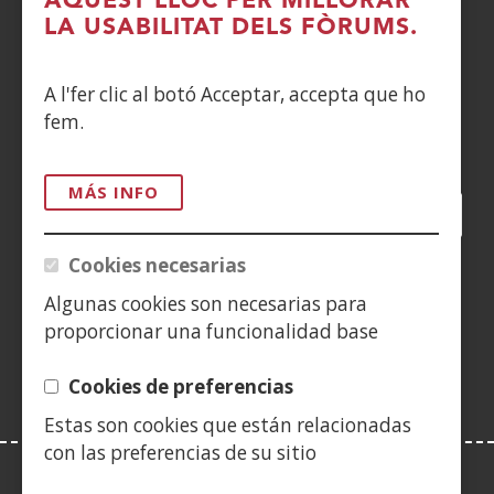
AQUEST LLOC PER MILLORAR
DENUNCIAS
LA USABILITAT DELS FÒRUMS.
CONTACTO
A l'fer clic al botó Acceptar, accepta que ho
fem.
Siguenos en:
MÁS INFO
Facebook
(Obre
Twitter
(Obre
LinkedIn
(Obre
Instagram
(Obre
Blog
(Obre
Telegra
(Obre
Tik
(Ob
en
en
en
YouTube
(Obre
en
en
en
en
Cookies necesarias
una
una
una
en
una
una
una
una
(Obre
finestra
finestra
finestra
una
finestra
finestra
finestra
fine
Algunas cookies son necesarias para
en
nova)
nova)
nova)
finestra
nova)
nova)
nova)
nov
proporcionar una funcionalidad base
una
nova)
finestra
Cookies de preferencias
nova)
Estas son cookies que están relacionadas
con las preferencias de su sitio
LEY DE TRANSPARENCIA