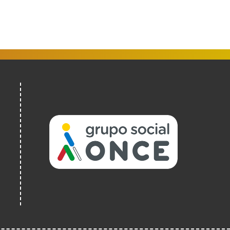
(Abrir
nunha
vent�
nova)