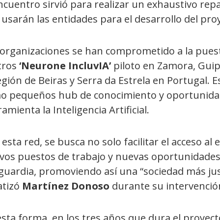
ncuentro sirvió para realizar un exhaustivo repa
usarán las entidades para el desarrollo del pro
 organizaciones se han comprometido a la pues
tros
‘Neurone IncluvIA’
piloto en Zamora, Guipú
egión de Beiras y Serra da Estrela en Portugal.
o pequeños hub de conocimiento y oportunidad
amienta la Inteligencia Artificial.
esta red, se busca no solo facilitar el acceso a
vos puestos de trabajo y nuevas oportunidades
guardia, promoviendo así una “sociedad más just
atizó
Martínez Donoso
durante su intervenció
sta forma, en los tres años que dura el proyect