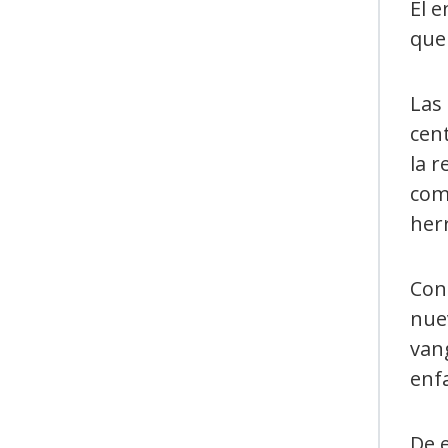
El e
que 
Las
cen
la r
com
herr
Con 
nue
van
enf
De e