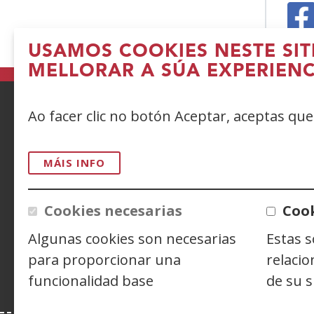
(A
USAMOS COOKIES NESTE SIT
n
MELLORAR A SÚA EXPERIENC
v
n
Ao facer clic no botón Aceptar, aceptas qu
ACCESIBILIDAD
AVISO LEGAL
PRIV
CONTACTO
MÁIS INFO
Cookies necesarias
Cook
Siguenos en:
Facebook
(Abrir
Twitter
(Abrir
Linke
(Abrir
Algunas cookies son necesarias
Estas 
nunha
nunha
nunh
Y
(
vent�
vent�
vent
n
para proporcionar una
relacio
nova)
nova)
nova)
v
funcionalidad base
de su s
n