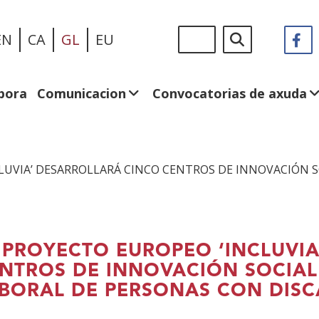
Ir
Sigue
Buscar
EN
CA
GL
EU
F
(A
o
en:
n
contido
v
principal
n
bora
Comunicacion
Convocatorias de axuda
LUVIA’ DESARROLLARÁ CINCO CENTROS DE INNOVACIÓN S
 PROYECTO EUROPEO ‘INCLUVI
NTROS DE INNOVACIÓN SOCIAL
BORAL DE PERSONAS CON DIS