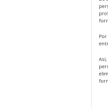
per
prof
for
Por 
entr
Así,
per
elim
for