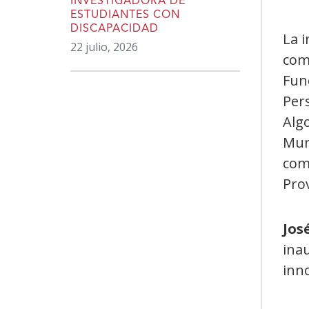
INVESTIGADORA DE
ESTUDIANTES CON
DISCAPACIDAD
La i
22 julio, 2026
com
Fun
Per
Algo
Mun
com
Prov
Jos
ina
inno