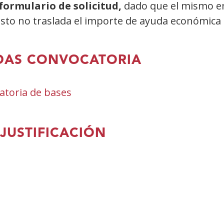
 formulario de solicitud,
dado que el mismo en 
uesto no traslada el importe de ayuda económic
DAS CONVOCATORIA
toria de bases
(Open
in
a
JUSTIFICACIÓN
new
window)