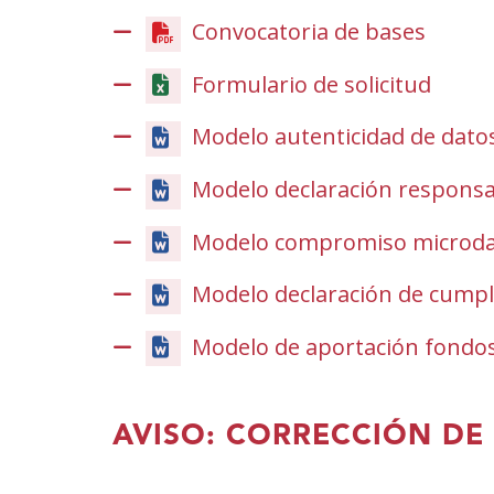
Convocatoria de bases
(Open
in
Formulario de solicitud
a
new
Modelo autenticidad de datos
windo
Modelo declaración respons
Modelo compromiso microd
Modelo declaración de cumpl
Modelo de aportación fondos
AVISO: CORRECCIÓN DE