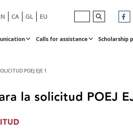
Skip
Sigue
Search
EN
CA
GL
EU
F
(
to
en:
in
main
a
content
n
unication
Calls for assistance
Scholarship
w
LICITUD POEJ EJE 1
ra la solicitud POEJ E
ITUD