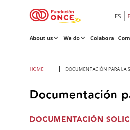
ES
About us
We do
Colabora
Com
HOME
DOCUMENTACIÓN PARA LA SO
You
Documentación pa
are
in
main
DOCUMENTACIÓN SOLIC
content