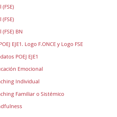
 (FSE)
 (FSE)
l (FSE) BN
POEJ EJE1. Logo F.ONCE y Logo FSE
odatos POEJ EJE1
ucación Emocional
ching Individual
ching Familiar o Sistémico
ndfulness