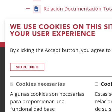
Relación Documentación Total
WE USE COOKIES ON THIS S
YOUR USER EXPERIENCE
By clicking the Accept button, you agree to
ACCESIBILIDAD
AVISO LEGAL
PRIV
MORE INFO
CONTACTO
Cookies necesarias
Cook
Algunas cookies son necesarias
Estas 
Siguenos en:
Facebook
(Open
Twitter
(Open
Linke
(Ope
para proporcionar una
relacio
in
in
in
Y
(
funcionalidad base
de su s
a
a
a
i