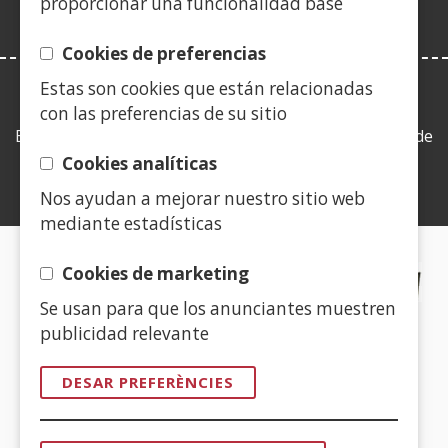
proporcionar una funcionalidad base
nova)
Cookies de preferencias
Estas son cookies que están relacionadas
LEY DE TRANSPARENCIA
con las preferencias de su sitio
Esta web se ajusta a lo establecido en la Ley 19/2013, de
9 de diciembre, de transparencia, acceso a la
Cookies analíticas
información pública y buen gobierno.
Nos ayudan a mejorar nuestro sitio web
mediante estadísticas
CERTIFICADOS DE CALIDAD
Cookies de marketing
Se usan para que los anunciantes muestren
(Obre
publicidad relevante
en
una
DESAR PREFERÈNCIES
finestra
(Obre
nova)
en