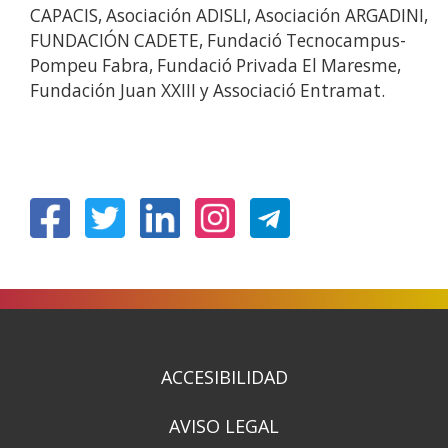
CAPACIS, Asociación ADISLI, Asociación ARGADINI,
FUNDACIÓN CADETE, Fundació Tecnocampus-
Pompeu Fabra, Fundació Privada El Maresme,
Fundación Juan XXIII y Associació Entramat.
(Obre
(Obre
(Obre
(Obre
en
en
en
en
una
una
una
una
finestra
finestra
finestra
finestra
nova)
nova)
nova)
nova)
ACCESIBILIDAD
AVISO LEGAL