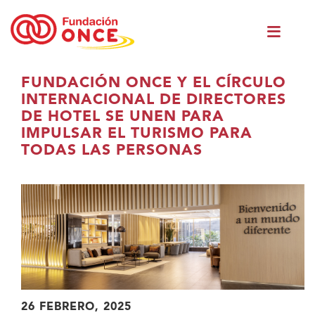
Vés
Men
al
princ
contingut
Ets
FUNDACIÓN ONCE Y EL CÍRCULO
al
INTERNACIONAL DE DIRECTORES
contingut
DE HOTEL SE UNEN PARA
principal
IMPULSAR EL TURISMO PARA
TODAS LAS PERSONAS
26 FEBRERO, 2025