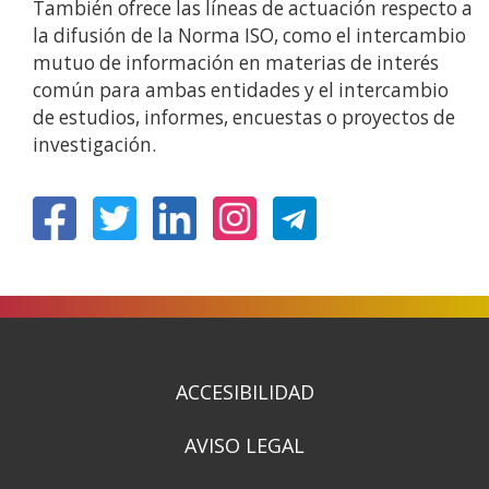
También ofrece las líneas de actuación respecto a
la difusión de la Norma ISO, como el intercambio
mutuo de información en materias de interés
común para ambas entidades y el intercambio
de estudios, informes, encuestas o proyectos de
investigación.
(Obre
(Obre
(Obre
(Obre
en
en
en
en
una
una
una
una
finestra
finestra
finestra
finestra
nova)
nova)
nova)
nova)
ACCESIBILIDAD
AVISO LEGAL