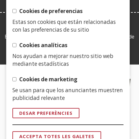
Cookies de preferencias
Estas son cookies que están relacionadas
LEY DE TRANSPARENCIA
con las preferencias de su sitio
Esta web se ajusta a lo establecido en la Ley 19/2013, de
9 de diciembre, de transparencia, acceso a la
Cookies analíticas
información pública y buen gobierno.
Nos ayudan a mejorar nuestro sitio web
mediante estadísticas
CERTIFICADOS DE CALIDAD
Cookies de marketing
Se usan para que los anunciantes muestren
(Obre
publicidad relevante
en
una
DESAR PREFERÈNCIES
finestra
(Obre
nova)
en
ACCEPTA TOTES LES GALETES
una