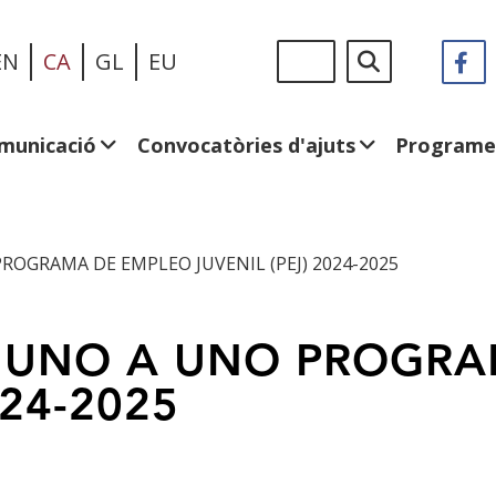
Vés
Sigue
Cerca
EN
CA
GL
EU
F
(
al
en:
e
contingut
u
fi
municació
Convocatòries d'ajuts
Programe
n
OGRAMA DE EMPLEO JUVENIL (PEJ) 2024-2025
 UNO A UNO PROGRA
024-2025