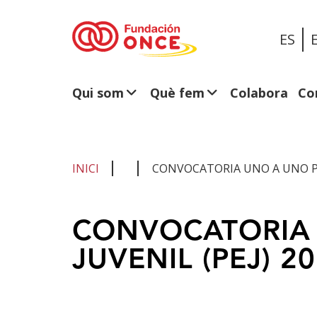
ES
Qui som
Què fem
Colabora
Co
INICI
CONVOCATORIA UNO A UNO PR
Ets
CONVOCATORIA
al
JUVENIL (PEJ) 2
contingut
principal