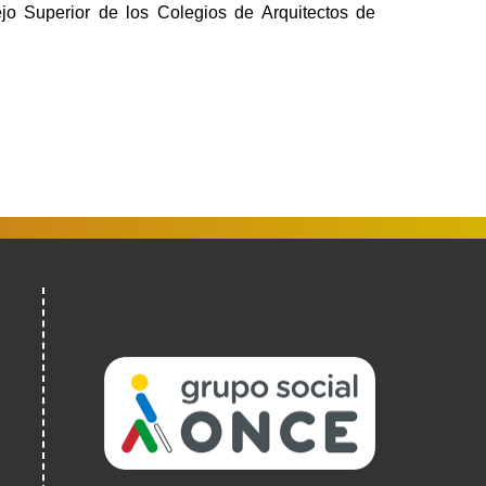
o Superior de los Colegios de Arquitectos de
(Obre
en
una
finestra