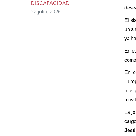
DISCAPACIDAD
dese
22 julio, 2026
El si
un si
ya ha
En es
como 
En e
Europ
intel
movil
La jo
carg
Jesú