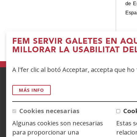
de E
Espa
FEM SERVIR GALETES EN AQ
(
MILLORAR LA USABILITAT DE
e
u
A l'fer clic al botó Acceptar, accepta que ho
fi
n
ACCESIBILIDAD
AVISO LEGAL
PRIV
MÁS INFO
CONTACTO
Cookies necesarias
Cook
Algunas cookies son necesarias
Estas 
Siguenos en:
Facebook
(Obre
Twitter
(Obre
Linke
(Obre
para proporcionar una
relacio
en
en
en
Y
(