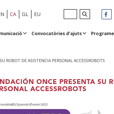
Vés
Sigue
Cerca
EN
CA
GL
EU
F
(
al
en:
e
contingut
u
fi
municació
Convocatòries d'ajuts
Programe
n
SU ROBOT DE ASISTENCIA PERSONAL ACCESSROBOTS
NDACIÓN ONCE PRESENTA SU R
RSONAL ACCESSROBOTS