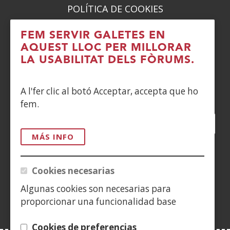
POLÍTICA DE COOKIES
DENUNCIAS
FEM SERVIR GALETES EN
AQUEST LLOC PER MILLORAR
CONTACTO
LA USABILITAT DELS FÒRUMS.
Siguenos en:
A l'fer clic al botó Acceptar, accepta que ho
fem.
Facebook
(Obre
Twitter
(Obre
LinkedIn
(Obre
Instagram
(Obre
Blog
(Obre
Telegra
(Obre
Tik
(Ob
en
en
en
YouTube
(Obre
en
en
en
en
MÁS INFO
una
una
una
en
una
una
una
una
(Obre
finestra
finestra
finestra
una
finestra
finestra
finestra
fine
en
Cookies necesarias
nova)
nova)
nova)
finestra
nova)
nova)
nova)
nov
una
nova)
Algunas cookies son necesarias para
finestra
proporcionar una funcionalidad base
nova)
Cookies de preferencias