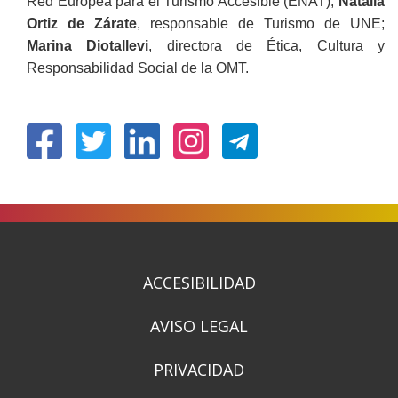
Red Europea para el Turismo Accesible (ENAT);
Natalia
Ortiz de Zárate
, responsable de Turismo de UNE;
Marina Diotallevi
, directora de Ética, Cultura y
Responsabilidad Social de la OMT.
(Obre
(Obre
(Obre
(Obre
en
en
en
en
una
una
una
una
finestra
finestra
finestra
finestra
nova)
nova)
nova)
nova)
ACCESIBILIDAD
AVISO LEGAL
PRIVACIDAD