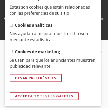
Estas son cookies que están relacionadas
LEY DE TRANSPARENCIA
con las preferencias de su sitio
Esta web se ajusta a lo establecido en la Ley 19/2013, de
9 de diciembre, de transparencia, acceso a la
Cookies analíticas
información pública y buen gobierno.
Nos ayudan a mejorar nuestro sitio web
mediante estadísticas
CERTIFICADOS DE CALIDAD
Cookies de marketing
Se usan para que los anunciantes muestren
(Obre
publicidad relevante
en
una
DESAR PREFERÈNCIES
finestra
(Obre
nova)
en
ACCEPTA TOTES LES GALETES
una
RETIRAR
EL
finestra
CONSENTI